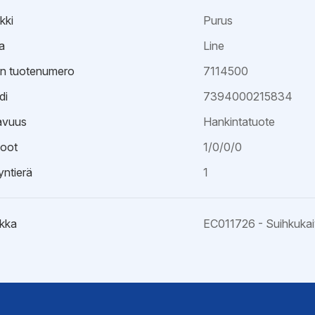
kki
Purus
a
Line
an tuotenumero
7114500
di
7394000215834
avuus
Hankintatuote
oot
1/0/0/0
ntierä
1
kka
EC011726 - Suihkuka
ristöseloste
väksyntä