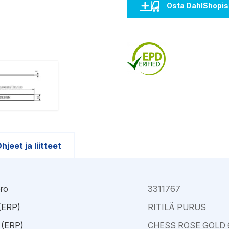
Kajaani
Oulu-Välivainio
Osta DahlShopis
Kemi
Pori
Kokkola
Rauma
hjeet ja liitteet
ro
3311767
 (ERP)
RITILÄ PURUS
 (ERP)
CHESS ROSE GOLD 