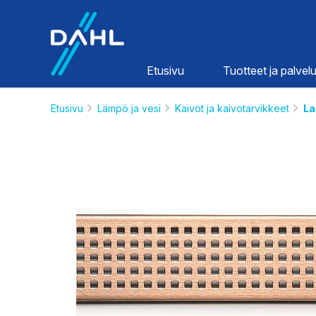
Dahl
Etusivu
Tuotteet ja palvelu
Etusivu
Lämpö ja vesi
Kaivot ja kaivotarvikkeet
La
Lämpö ja
vesi
HINNASTOT