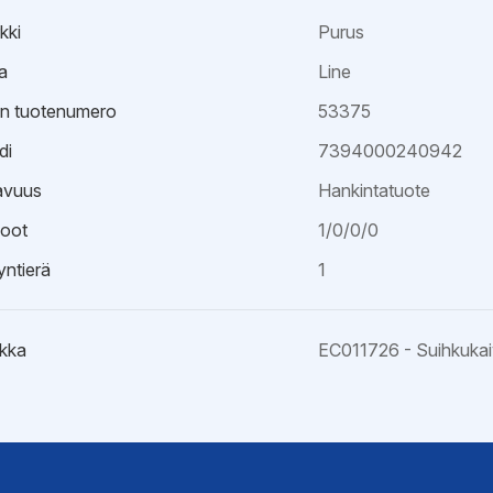
kki
Purus
a
Line
an tuotenumero
53375
di
7394000240942
avuus
Hankintatuote
oot
1/0/0/0
ntierä
1
kka
EC011726 - Suihkuka
ristöseloste
väksyntä