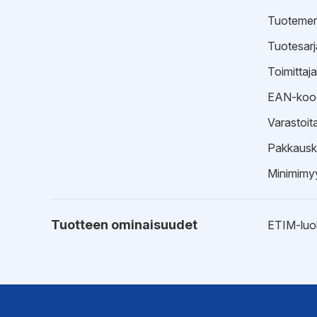
Tuotemer
Tuotesarj
Toimittaj
EAN-koo
Varastoit
Pakkausk
Minimimyy
Tuotteen ominaisuudet
ETIM-luo
EPD-ympäristötiedot
Hyväksynnät
EPD-ympä
Tyyppihy