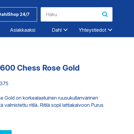
DahlShop 24/7
Asiakkaaksi
Dahl
Yhteystiedot
Riihimäki
Rovaniemi
ne 600 Chess Rose Gold
Salo
Seinäjoki
3375
Työkalut ja
Dahlin
Tampere
tarvikkeet
tuotemerkit
ose Gold on korkealaatuinen ruusukullanvärinen
Tampere-Kalkku
almistettu ritilä. Ritilä sopii lattiakaivoon Purus
Turku
ET
TEOLLISUUDEN PALVELUT
Vaasa
Vantaa