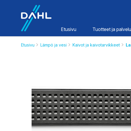
Dahl
Etusivu
Tuotteet ja palvelu
Etusivu
Lämpö ja vesi
Kaivot ja kaivotarvikkeet
La
Lämpö ja
vesi
HINNASTOT