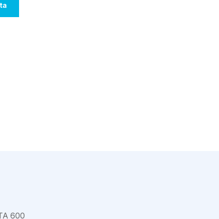
Varkaus
ta
A 600