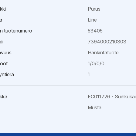
kki
Purus
a
Line
an tuotenumero
53405
di
7394000210303
avuus
Hankintatuote
oot
1/0/0/0
ntierä
1
kka
EC011726 - Suihkuka
Musta
ristöseloste
väksyntä