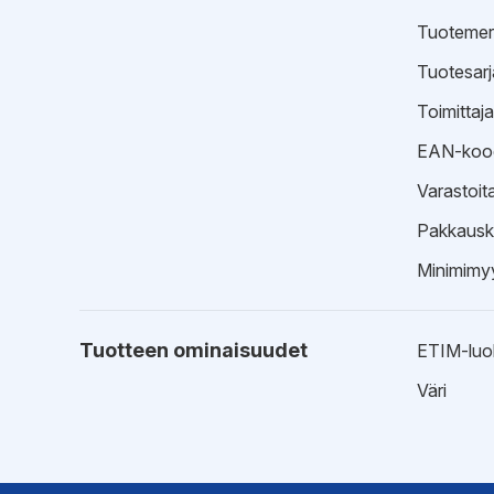
Tuotemer
Tuotesarj
Toimittaj
EAN-koo
Varastoit
Pakkausk
Minimimyy
Tuotteen ominaisuudet
ETIM-luo
Väri
EPD-ympäristötiedot
Hyväksynnät
EPD-ympä
Tyyppihy