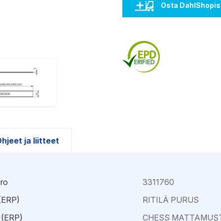
Kajaani
Oulu-Välivainio
Osta DahlShopis
Kemi
Pori
Kokkola
Rauma
hjeet ja liitteet
ro
3311760
 (ERP)
RITILÄ PURUS
 (ERP)
CHESS MATTAMUST