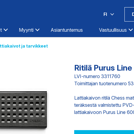
FI
t
Myynti
Asiantuntemus
Vastuullisuus
ttiakaivot ja tarvikkeet
Espoo-Olarinluoma
Kotka
Hämeenlinna
Kouvola
Ritilä Purus Li
Helsinki-Hermanni
Kuopio
LVI-numero 3311760
Helsinki-Itäväylä
Lahti
Toimittajan tuotenumero 5
Ilmastointi
Teollisuus
Infra
Helsinki-Pitäjänmäki
Lappeenranta
Lattiakaivon ritilä Chess 
Iisalmi
Lohja
teräksestä valmistettu PVD-kä
Imatra
Loimaa
DIGITAALISET PALVELUT
TOIMITUKS
lattiakaivoon Purus Line 60
Joensuu
Mikkeli
Jyväskylä
Oulu