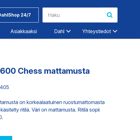
DahlShop 24/7
Asiakkaaksi
Dahl
Yhteystiedot
Riihimäki
Rovaniemi
ne 600 Chess mattamusta
Salo
Seinäjoki
3405
Työkalut ja
Dahlin
Tampere
tarvikkeet
tuotemerkit
mattamusta on korkealaatuinen ruostumattomasta
Tampere-Kalkku
sitelty ritilä. Väri on mattamusta. Ritilä sopii
Turku
ET
TEOLLISUUDEN PALVELUT
0.
Vaasa
Vantaa