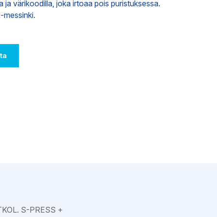
a ja värikoodilla, joka irtoaa pois puristuksessa.
Varkaus
R-messinki.
ta
KOL. S-PRESS +