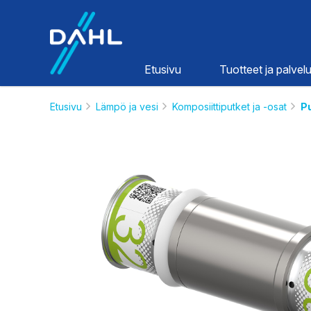
Dahl
Etusivu
Tuotteet ja palvelu
Etusivu
Lämpö ja vesi
Komposiittiputket ja -osat
Pu
Lämpö ja
vesi
HINNASTOT