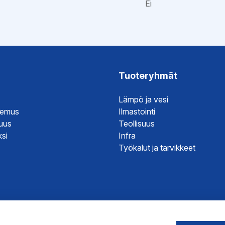
Ei
ristöseloste
esite
it
Tuoteryhmät
Lämpö ja vesi
hje
temus
Ilmastointi
suus
Teollisuus
si
Infra
Työkalut ja tarvikkeet