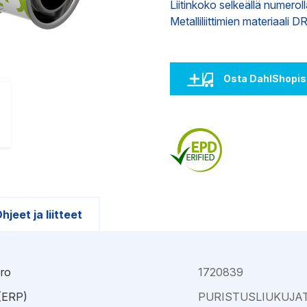
Liitinkoko selkeällä numeroll
Kajaani
Oulu-Välivainio
Metalliliittimien materiaali D
Kemi
Pori
Kokkola
Rauma
Osta DahlShopis
hjeet ja liitteet
ro
1720839
 (ERP)
PURISTUSLIUKUJAT