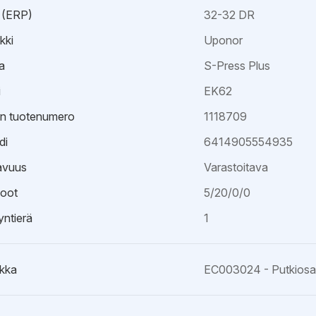
 (ERP)
32-32 DR
kki
Uponor
a
S-Press Plus
i
EK62
an tuotenumero
1118709
di
6414905554935
avuus
Varastoitava
oot
5/20/0/0
ntierä
1
kka
EC003024 - Putkiosa k