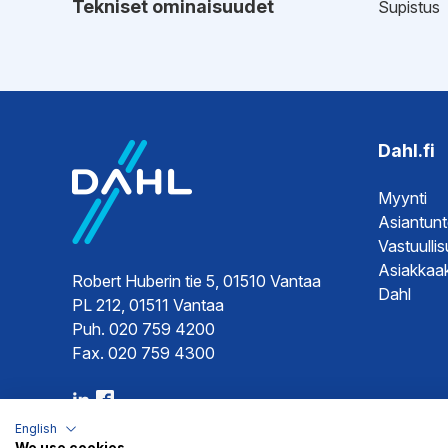
Tekniset ominaisuudet
Supistus
EPD-ympäristötiedot
Esitteet
EPD-ympä
Tekninen 
Hyväksynnät
Sertifikaat
Dahl.fi
Myynti
Ohjeet
Asennuso
Asiantun
Vastuulli
Asiakkaak
Robert Huberin tie 5, 01510 Vantaa
Dahl
PL 212, 01511 Vantaa
Puh. 020 759 4200
Fax. 020 759 4300
English