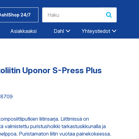
DahlShop 24/7
Asiakkaaksi
Dahl
Yhteystiedot
Riihimäki
Rovaniemi
koliitin Uponor S-Press Plus
Salo
Seinäjoki
Työkalut ja
Dahlin
Tampere
tarvikkeet
tuotemerkit
118709
Tampere-Kalkku
Turku
ET
TEOLLISUUDEN PALVELUT
siittiputkien liitinsarja. Liittimissä on
Vaasa
valmistettu puristusholkki tarkastusikkunalla ja
Vantaa
helppoa. Puristamaton liitin vuotaa painekokeessa.