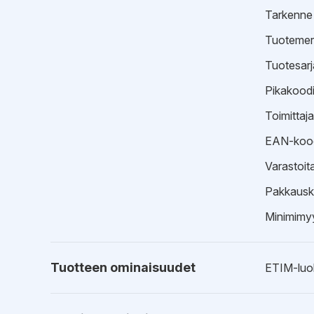
Tarkenne
Tuotemer
Tuotesarj
Pikakood
Toimittaj
EAN-koo
Varastoit
Pakkausk
Minimimyy
Tuotteen ominaisuudet
ETIM-luo