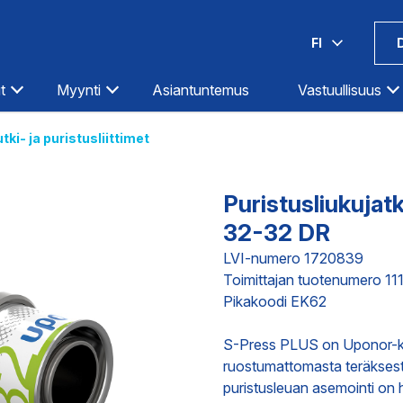
FI
t
Myynti
Asiantuntemus
Vastuullisuus
tki- ja puristusliittimet
Espoo-Olarinluoma
Kotka
Hämeenlinna
Kouvola
Puristusliukujat
Helsinki-Hermanni
Kuopio
32-32 DR
Helsinki-Itäväylä
Lahti
Ilmastointi
Teollisuus
Infra
LVI-numero 1720839
Helsinki-Pitäjänmäki
Lappeenranta
Toimittajan tuotenumero 1
Iisalmi
Lohja
Pikakoodi EK62
Imatra
Loimaa
DIGITAALISET PALVELUT
TOIMITUKS
S-Press PLUS on Uponor-kompo
Joensuu
Mikkeli
ruostumattomasta teräksestä 
Jyväskylä
Oulu
puristusleuan asemointi on 