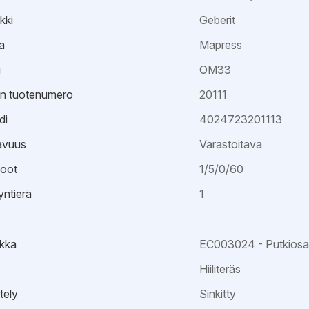
kki
Geberit
a
Mapress
i
OM33
an tuotenumero
20111
di
4024723201113
avuus
Varastoitava
oot
1/5/0/60
ntierä
1
kka
EC003024 - Putkiosa k
Hiiliteräs
tely
Sinkitty