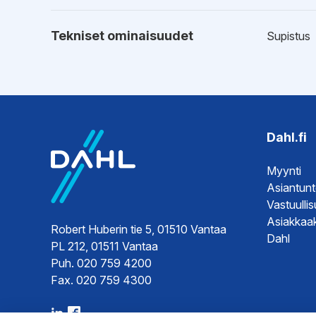
Tekniset ominaisuudet
Supistus
Esitteet
Tekninen 
Tekninen 
Dahl.fi
Hyväksynnät
Sertifikaat
Myynti
Sertifikaat
Asiantun
Sertifikaat
Vastuulli
Asiakkaak
Robert Huberin tie 5, 01510 Vantaa
Dahl
PL 212, 01511 Vantaa
Ohjeet
Asennuso
Puh. 020 759 4200
Fax. 020 759 4300