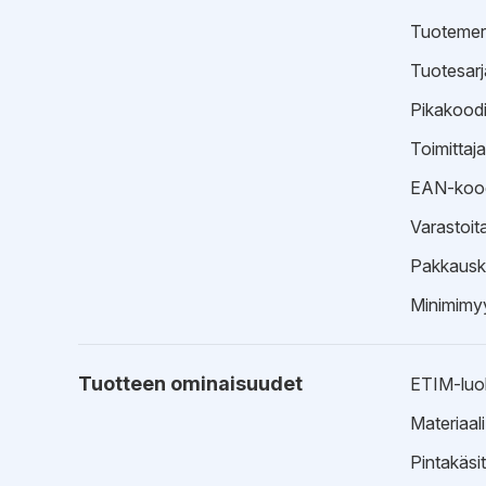
Tuotemer
Tuotesarj
Pikakood
Toimittaj
EAN-koo
Varastoit
Pakkausk
Minimimyy
Tuotteen ominaisuudet
ETIM-luo
Materiaali
Pintakäsit