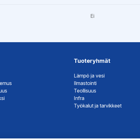
Ei
esite
esite
Tuoteryhmät
it
Lämpö ja vesi
it
temus
Ilmastointi
it
suus
Teollisuus
si
Infra
Työkalut ja tarvikkeet
hje