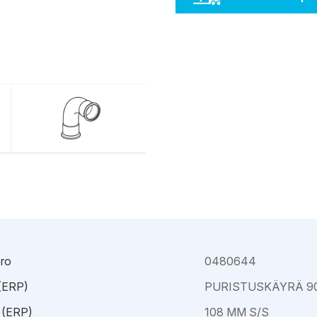
Kajaani
Oulu-Välivainio
Kemi
Pori
Kokkola
Rauma
ro
0480644
 (ERP)
PURISTUSKÄYRÄ 9
 (ERP)
108 MM S/S