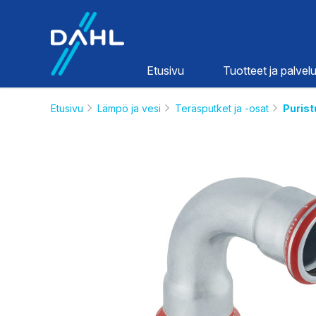
Dahl
Etusivu
Tuotteet ja palvelu
Etusivu
Lämpö ja vesi
Teräsputket ja -osat
Purist
Lämpö ja
vesi
HINNASTOT