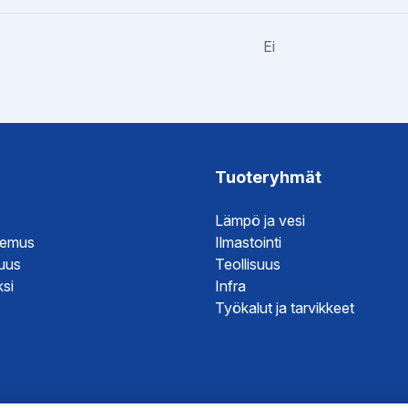
Ei
esite
esite
Tuoteryhmät
it
Lämpö ja vesi
it
temus
Ilmastointi
it
suus
Teollisuus
si
Infra
Työkalut ja tarvikkeet
hje