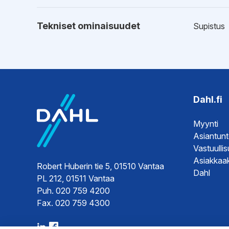
Tekniset ominaisuudet
Supistus
Esitteet
Tekninen 
Tekninen 
Dahl.fi
Hyväksynnät
Sertifikaat
Myynti
Sertifikaat
Asiantun
Sertifikaat
Vastuulli
Asiakkaak
Robert Huberin tie 5, 01510 Vantaa
Dahl
PL 212, 01511 Vantaa
Ohjeet
Asennuso
Puh. 020 759 4200
Fax. 020 759 4300