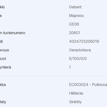
kki
Geberit
a
Mapress
i
GE06
an tuotenumero
20601
di
4024723206019
avuus
Varastoitava
oot
5/100/0/0
ntierä
1
kka
EC003024 - Putkiosa k
Hiiliteräs
tely
Sinkitty