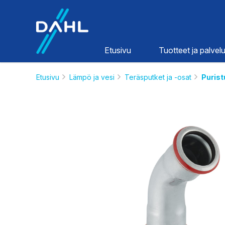
Dahl
Etusivu
Tuotteet ja palvelu
Etusivu
Lämpö ja vesi
Teräsputket ja -osat
Purist
Lämpö ja
vesi
HINNASTOT