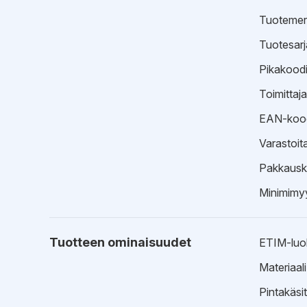
Tuotemer
Tuotesarj
Pikakood
Toimittaj
EAN-koo
Varastoit
Pakkausk
Minimimyy
Tuotteen ominaisuudet
ETIM-luo
Materiaali
Pintakäsit