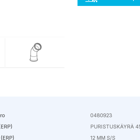
Kajaani
Oulu-Välivainio
Kemi
Pori
Kokkola
Rauma
ro
0480923
 (ERP)
PURISTUSKÄYRÄ 4
 (ERP)
12 MM S/S