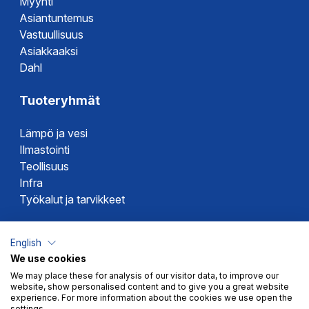
Myynti
Asiantuntemus
Asennusohje
Vastuullisuus
Asiakkaaksi
Dahl
Tuoteryhmät
Lämpö ja vesi
Ilmastointi
Teollisuus
Infra
Työkalut ja tarvikkeet
Dahlin tuotemerkit
English
We use cookies
Altech
We may place these for analysis of our visitor data, to improve our
Alterna
website, show personalised content and to give you a great website
Novipro
experience. For more information about the cookies we use open the
settings.