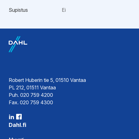
Supistus
Ei
Esitteet
Tekninen esite
Tekninen esite
Hyväksynnät
Robert Huberin tie 5, 01510 Vantaa
PL 212, 01511 Vantaa
Sertifikaatit
Puh. 020 759 4200
Sertifikaatit
Fax. 020 759 4300
Sertifikaatit
Dahl.fi
Ohjeet