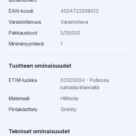
tuotenumero
EAN-koodi
4024723208013
Varastoitavuus
Varastoitava
Pakkauskoot
5/25/0/0
Minimimyyntierä
1
Tuotteen ominaisuudet
ETIM-luokka
EC003024 - Putkiosa
kahdella liitännällä
Materiaali
Hiiliteräs
Pintakäsittely
Sinkitty
Tekniset ominaisuudet