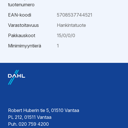
tuotenumero
EAN-koodi
5708537744521
Varastoitavuus
Hankintatuote
Pakkauskoot
15/0/0/0
Minimimyyntierä
1
EPD-ympäristötiedot
Esitteet
EPD-
Tekninen esite
ympäristöseloste
Robert Huberin tie 5, 01510 Vantaa
PL 212, 01511 Vantaa
Puh. 020 759 4200