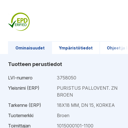
Ominaisuudet
Ympäristötiedot
Ohjeet ja l
Tuotteen perustiedot
LVI-numero
3758050
Yleisnimi (ERP)
PURISTUS PALLOVENT. ZN
BROEN
Tarkenne (ERP)
18X18 MM, DN 15, KORKEA
Tuotemerkki
Broen
Toimittajan
1015000101-1100