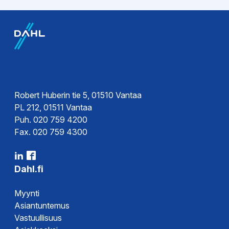
EPD-ympäristötiedot
Esitteet
EPD-
Tekninen esite
ympäristöseloste
Hyväksynnät
Tyyppihyväksyntä
Robert Huberin tie 5, 01510 Vantaa
PL 212, 01511 Vantaa
Puh. 020 759 4200
Fax. 020 759 4300
Dahl.fi
Myynti
Asiantuntemus
Vastuullisuus