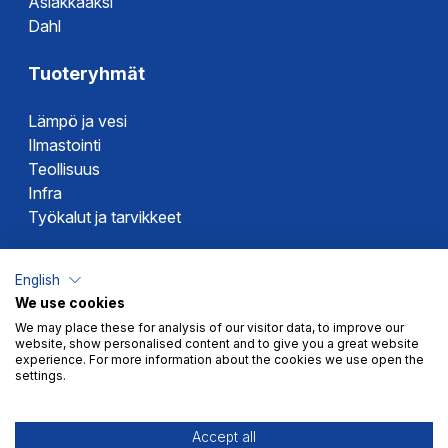
Asiakkaaksi
Dahl
Tuoteryhmät
Lämpö ja vesi
Ilmastointi
Teollisuus
Infra
Työkalut ja tarvikkeet
Dahlin tuotemerkit
English
We use cookies
Altech
We may place these for analysis of our visitor data, to improve our
Alterna
website, show personalised content and to give you a great website
Novipro
experience. For more information about the cookies we use open the
settings.
Votec
Accept all