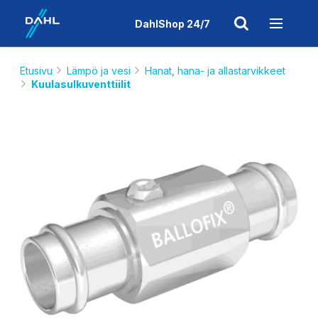
DahlShop 24/7
Etusivu
Lämpö ja vesi
Hanat, hana- ja allastarvikkeet
Kuulasulkuventtiilit