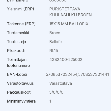
LVI-numero
6560006
Yleisnimi (ERP)
PURISTETTAVA
KUULASULKU BROEN
Tarkenne (ERP)
15X15 MM BALLOFIX
Tuotemerkki
Broen
Tuotesarja
Ballofix
Pikakoodi
RL15
Toimittajan
4382400-225002
tuotenumero
EAN-koodi
5708537032454,5708537301441
Varastoitavuus
Varastoitava
Pakkauskoot
5/0/0/0
Minimimyyntierä
1