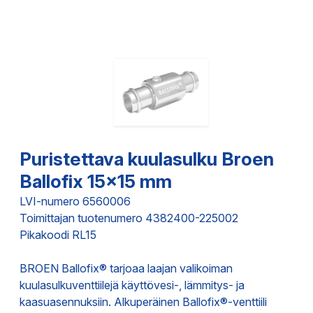
Puristettava kuulasulku Broen
Ballofix 15x15 mm
LVI-numero 6560006
Toimittajan tuotenumero 4382400-225002
Pikakoodi RL15
BROEN Ballofix® tarjoaa laajan valikoiman
kuulasulkuventtiilejä käyttövesi-, lämmitys- ja
kaasuasennuksiin. Alkuperäinen Ballofix®-venttiili