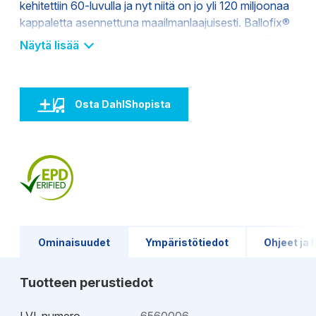
kehitettiin 60-luvulla ja nyt niitä on jo yli 120 miljoonaa
kappaletta asennettuna maailmanlaajuisesti. Ballofix®
on laadultaan, toiminnaltaan ja designiltaan turvallinen
Näytä lisää
valinta. Valikoimaa kehitetään jatkuvasti kaikkiin
yleisimpiin järjestelmiin ja asennusmenetelmiin.
Osta DahlShopista
Kahva lasikuituvahvisteista nylonia
Siisti ja toimiva design
Tiivistettä lialta suojaava kaulus
Tarkkuussorvattu messinkikuula
EPDM O-rengas
Venttiilirunko sinkinkadonkestävää messinkiä
Ominaisuudet
Ympäristötiedot
Ohjeet ja l
Tuotteen perustiedot