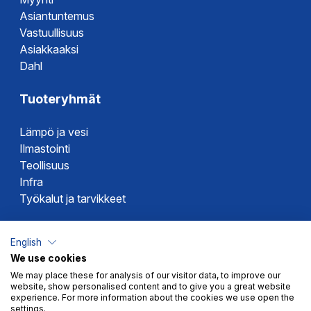
Asiantuntemus
Vastuullisuus
Asiakkaaksi
Dahl
Tuoteryhmät
Lämpö ja vesi
Ilmastointi
Teollisuus
Infra
Työkalut ja tarvikkeet
Dahlin tuotemerkit
English
We use cookies
Altech
We may place these for analysis of our visitor data, to improve our
Alterna
website, show personalised content and to give you a great website
Novipro
experience. For more information about the cookies we use open the
settings.