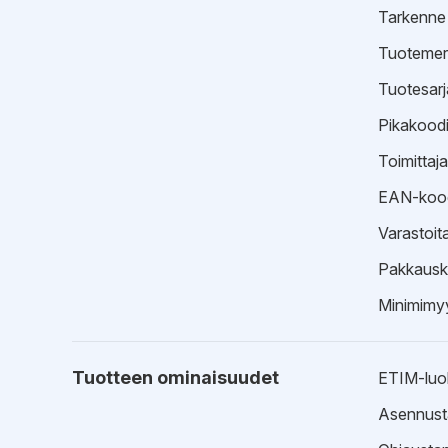
Tarkenne
Tuotemer
Tuotesarj
Pikakood
Toimittaj
EAN-koo
Varastoit
Pakkausk
Minimimyy
Tuotteen ominaisuudet
ETIM-luo
Asennust