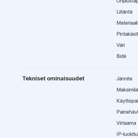
Ohjausta
Liitäntä
Materiaali
Pintakäsit
Väri
Bidé
Tekniset ominaisuudet
Jännite
Maksimilä
Käyttöpa
Painehäv
Virtaama
IP-luokitu