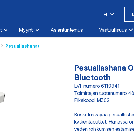
FI
t
Myynti
Asiantuntemus
Vastuullisuus
Pesuallashanat
Espoo-Olarinluoma
Kotka
Hämeenlinna
Kouvola
Pesuallashana O
Helsinki-Hermanni
Kuopio
Bluetooth
Helsinki-Itäväylä
Lahti
Ilmastointi
Teollisuus
Infra
LVI-numero 6110341
Helsinki-Pitäjänmäki
Lappeenranta
Toimittajan tuotenumero 4
Iisalmi
Lohja
Pikakoodi MZ02
Imatra
Loimaa
DIGITAALISET PALVELUT
TOIMITUKS
Kosketusvapaa pesuallasha
Joensuu
Mikkeli
kytkentäputket. Hanassa on 
Jyväskylä
Oulu
veden roiskumisen estämiseks