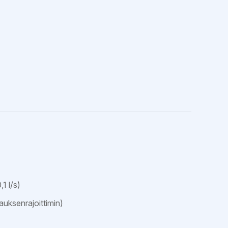
1 l/s)
auksenrajoittimin)