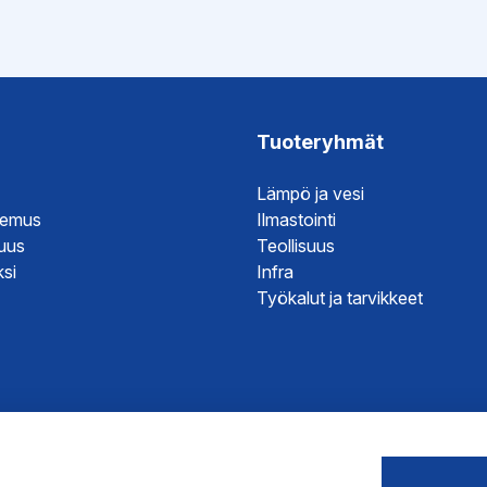
esite
esite
Tuoteryhmät
je
Lämpö ja vesi
hje
temus
Ilmastointi
hje
suus
Teollisuus
si
Infra
Työkalut ja tarvikkeet
väksyntä