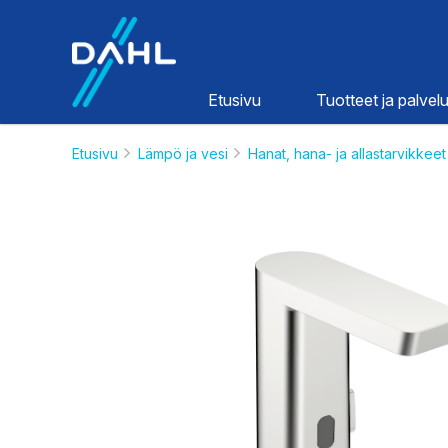
Dahl
Etusivu
Tuotteet ja palvelu
Etusivu
Lämpö ja vesi
Hanat, hana- ja allastarvikkeet
Lämpö ja
vesi
HINNASTOT