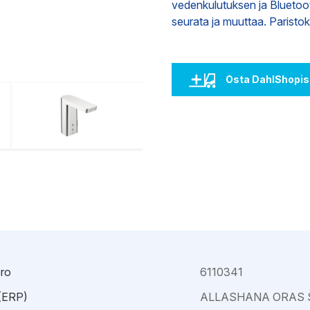
vedenkulutuksen ja Bluetoo
Kajaani
Oulu-Välivainio
seurata ja muuttaa. Paristok
Kemi
Pori
Kokkola
Rauma
Osta DahlShopis
ro
6110341
 (ERP)
ALLASHANA ORAS 