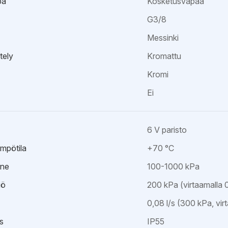
pa
Kosketusvapaa
G3/8
Messinki
tely
Kromattu
Kromi
Ei
6 V paristo
mpötila
+70 °C
ine
100-1000 kPa
iö
200 kPa (virtaamalla 0,
0,08 l/s (300 kPa, virt
s
IP55