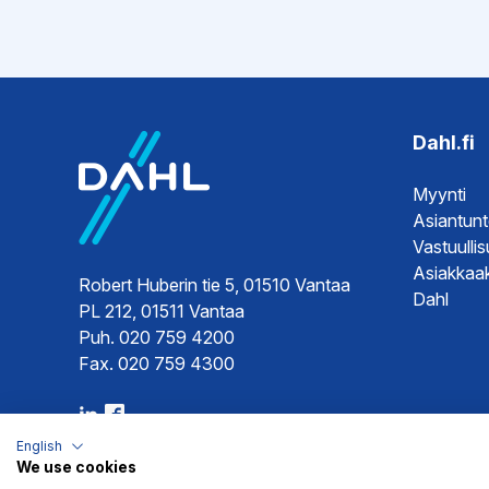
Esitteet
Tekninen 
Tekninen 
Dahl.fi
Ohjeet
Käyttöoh
Myynti
Asennuso
Asiantun
Asennuso
Vastuulli
Asiakkaak
Robert Huberin tie 5, 01510 Vantaa
Dahl
PL 212, 01511 Vantaa
Hyväksynnät
Tyyppihy
Puh. 020 759 4200
Fax. 020 759 4300
English
We use cookies