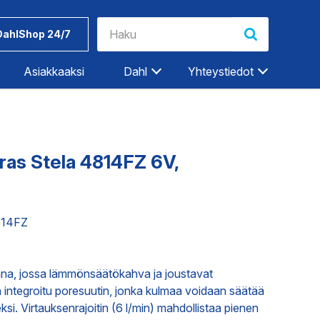
DahlShop 24/7
Asiakkaaksi
Dahl
Yhteystiedot
Riihimäki
Rovaniemi
ras Stela 4814FZ 6V,
Salo
Seinäjoki
Työkalut ja
Dahlin
Tampere
tarvikkeet
tuotemerkit
814FZ
Tampere-Kalkku
Turku
ET
TEOLLISUUDEN PALVELUT
na, jossa lämmönsäätökahva ja joustavat
Vaasa
integroitu poresuutin, jonka kulmaa voidaan säätää
Vantaa
i. Virtauksenrajoitin (6 l/min) mahdollistaa pienen