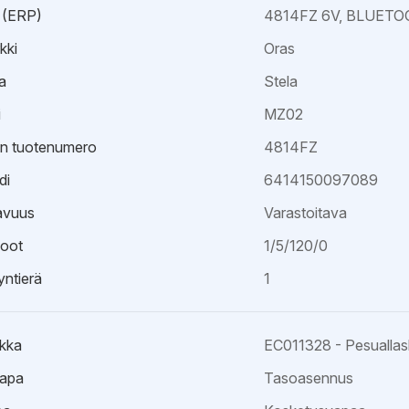
 (ERP)
4814FZ 6V, BLUET
kki
Oras
a
Stela
i
MZ02
an tuotenumero
4814FZ
di
6414150097089
avuus
Varastoitava
oot
1/5/120/0
ntierä
1
kka
EC011328 - Pesualla
apa
Tasoasennus