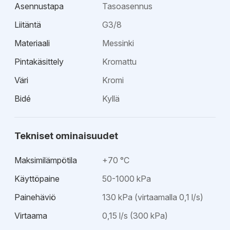
Asennustapa
Tasoasennus
Liitäntä
G3/8
Materiaali
Messinki
Pintakäsittely
Kromattu
Väri
Kromi
Bidé
Kyllä
Tekniset ominaisuudet
Maksimilämpötila
+70 °C
Käyttöpaine
50-1000 kPa
Painehäviö
130 kPa (virtaamalla 0,1 l/s)
Virtaama
0,15 l/s (300 kPa)