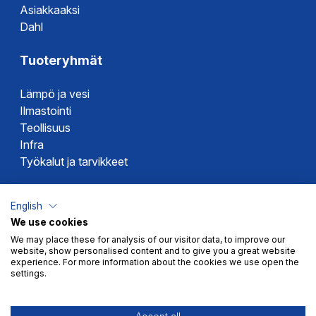
Tyyppihyväksyntä
Asiakkaaksi
Dahl
Tuoteryhmät
Lämpö ja vesi
Ilmastointi
Teollisuus
Infra
Työkalut ja tarvikkeet
Dahlin tuotemerkit
English
We use cookies
Altech
We may place these for analysis of our visitor data, to improve our
Alterna
website, show personalised content and to give you a great website
Novipro
experience. For more information about the cookies we use open the
settings.
Votec