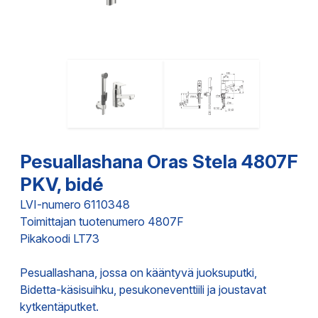
Pesuallashana Oras Stela 4807F
PKV, bidé
LVI-numero 6110348
Toimittajan tuotenumero 4807F
Pikakoodi LT73
Pesuallashana, jossa on kääntyvä juoksuputki,
Bidetta-käsisuihku, pesukoneventtiili ja joustavat
kytkentäputket.