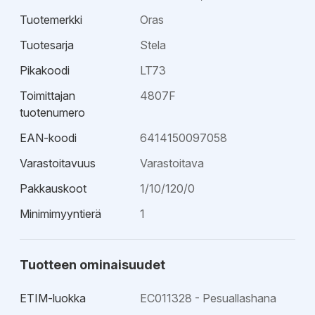
Tuotemerkki
Oras
Tuotesarja
Stela
Pikakoodi
LT73
Toimittajan
4807F
tuotenumero
EAN-koodi
6414150097058
Varastoitavuus
Varastoitava
Pakkauskoot
1/10/120/0
Minimimyyntierä
1
Tuotteen ominaisuudet
ETIM-luokka
EC011328 - Pesuallashana