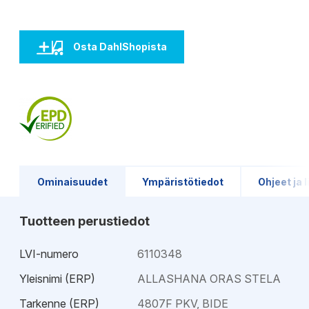
Osta DahlShopista
Ominaisuudet
Ympäristötiedot
Ohjeet ja l
Tuotteen perustiedot
LVI-numero
6110348
Yleisnimi (ERP)
ALLASHANA ORAS STELA
Tarkenne (ERP)
4807F PKV, BIDE