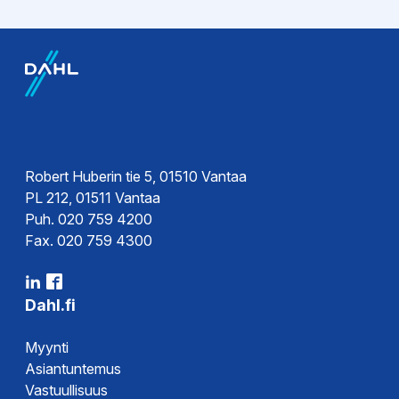
EPD-ympäristötiedot
Esitteet
EPD-
Tekninen esite
ympäristöseloste
Ohjeet
Käyttöohje
Robert Huberin tie 5, 01510 Vantaa
PL 212, 01511 Vantaa
Rakennekuva
Puh. 020 759 4200
Asennusohje
Fax. 020 759 4300
Asennusohje
Asennusohje
Dahl.fi
Myynti
Hyväksynnät
Asiantuntemus
Vastuullisuus