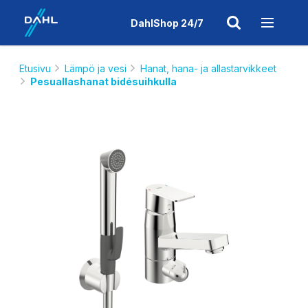
DahlShop 24/7
Etusivu
Lämpö ja vesi
Hanat, hana- ja allastarvikkeet
Pesuallashanat bidésuihkulla