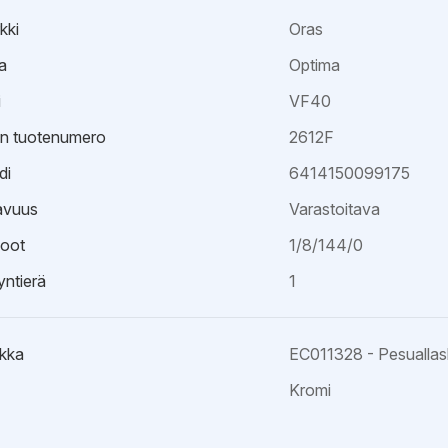
kki
Oras
a
Optima
i
VF40
an tuotenumero
2612F
di
6414150099175
avuus
Varastoitava
oot
1/8/144/0
ntierä
1
kka
EC011328 - Pesualla
Kromi
ristöseloste
esite