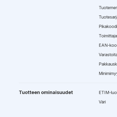
Tuotemer
Tuotesarj
Pikakood
Toimittaj
EAN-koo
Varastoit
Pakkausk
Minimimyy
Tuotteen ominaisuudet
ETIM-luo
Väri
EPD-ympäristötiedot
Esitteet
EPD-ympä
Tekninen 