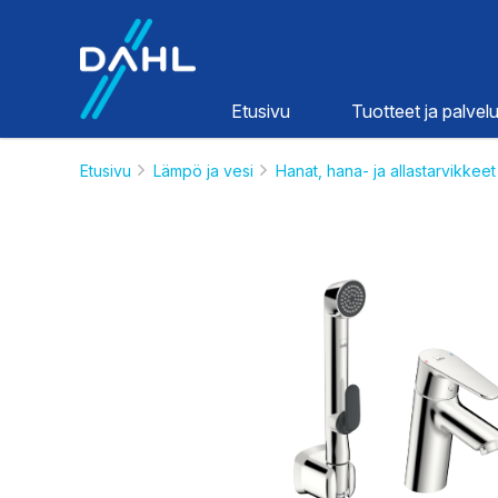
Dahl
Etusivu
Tuotteet ja palvelu
Etusivu
Lämpö ja vesi
Hanat, hana- ja allastarvikkeet
Lämpö ja
vesi
HINNASTOT