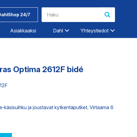
DahlShop 24/7
Asiakkaaksi
Dahl
Yhteystiedot
Riihimäki
Rovaniemi
ras Optima 2612F bidé
Salo
Seinäjoki
612F
Työkalut ja
Dahlin
Tampere
tarvikkeet
tuotemerkit
Tampere-Kalkku
a-käsisuihku ja joustavat kytkentäputket. Virtaama 6
Turku
ET
TEOLLISUUDEN PALVELUT
Vaasa
Vantaa