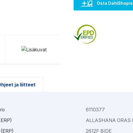
Kajaani
Oulu-Välivainio
Osta DahlShopis
Kemi
Pori
Kokkola
Rauma
hjeet ja liitteet
ro
6110377
 (ERP)
ALLASHANA ORAS 
 (ERP)
2612F BIDE