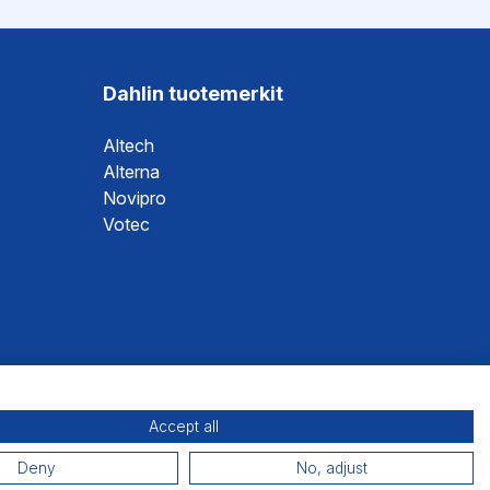
Dahlin tuotemerkit
Altech
Alterna
Novipro
Votec
Accept all
Deny
No, adjust