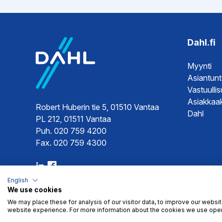
Ohjeet
Rakenne
Dahl.fi
Asennuso
Myynti
Asiantun
Hyväksynnät
Tyyppihy
Vastuulli
Asiakkaak
Robert Huberin tie 5, 01510 Vantaa
Dahl
PL 212, 01511 Vantaa
Puh. 020 759 4200
Fax. 020 759 4300
English
We use cookies
We may place these for analysis of our visitor data, to improve our websi
website experience. For more information about the cookies we use open
Myyntiehdot
Tietosuoja
© 2026 Dahl