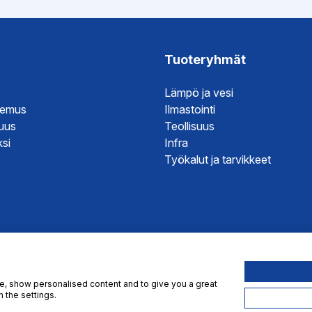
kuva
Tuoteryhmät
hje
Lämpö ja vesi
temus
Ilmastointi
väksyntä
suus
Teollisuus
si
Infra
Työkalut ja tarvikkeet
te, show personalised content and to give you a great
 the settings.