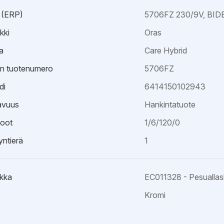
 (ERP)
5706FZ 230/9V, BI
kki
Oras
a
Care Hybrid
an tuotenumero
5706FZ
di
6414150102943
avuus
Hankintatuote
oot
1/6/120/0
ntierä
1
kka
EC011328 - Pesualla
Kromi
ristöseloste
esite