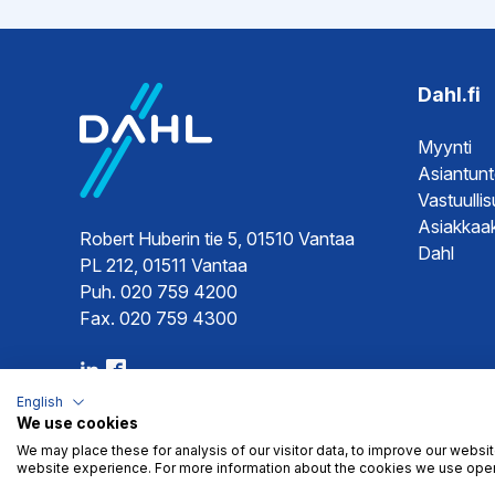
Ohjeet
Rakenne
Dahl.fi
Asennuso
Myynti
Asiantun
Vastuulli
Asiakkaak
Robert Huberin tie 5, 01510 Vantaa
Dahl
PL 212, 01511 Vantaa
Puh. 020 759 4200
Fax. 020 759 4300
English
We use cookies
We may place these for analysis of our visitor data, to improve our websi
website experience. For more information about the cookies we use open
Myyntiehdot
Tietosuoja
© 2026 Dahl