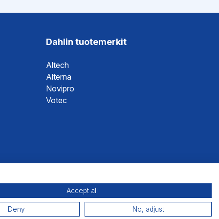
Dahlin tuotemerkit
Altech
Alterna
Novipro
Votec
Accept all
Deny
No, adjust