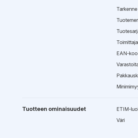
Tarkenne
Tuotemer
Tuotesarj
Toimittaj
EAN-koo
Varastoit
Pakkausk
Minimimyy
Tuotteen ominaisuudet
ETIM-luo
Väri
EPD-ympäristötiedot
Esitteet
EPD-ympä
Tekninen 