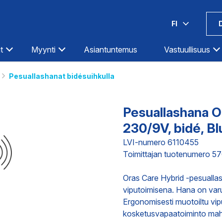
FI
t
Myynti
Asiantuntemus
Vastuullisuus
Pesuallashanat bidésuihkulla
Espoo-Olarinluoma
Kotka
Hämeenlinna
Kouvola
Pesuallashana 
Helsinki-Hermanni
Kuopio
230/9V, bidé, B
Helsinki-Itäväylä
Lahti
Ilmastointi
Teollisuus
Infra
LVI-numero 6110455
Helsinki-Pitäjänmäki
Lappeenranta
Toimittajan tuotenumero 5
Iisalmi
Lohja
Oras Care Hybrid -pesuallas
Imatra
Loimaa
DIGITAALISET PALVELUT
TOIMITUKS
viputoimisena. Hana on varus
Joensuu
Mikkeli
Ergonomisesti muotoiltu vi
Jyväskylä
Oulu
kosketusvapaatoiminto mahd