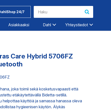
DahlShop 24/7
Asiakkaaksi
Dahl
Yhteystiedot
Riihimäki
Rovaniemi
Oras Care Hybrid 5706FZ
Salo
luetooth
Seinäjoki
Työkalut ja
Dahlin
Tampere
tarvikkeet
tuotemerkit
706FZ
Tampere-Kalkku
hana, joka toimii sekä kosketusvapaasti että
Turku
ET
TEOLLISUUDEN PALVELUT
tettu etäkäytettävällä Bidetta-setillä.
Vaasa
pu helpottaa käyttöä ja samassa hanassa oleva
Vantaa
ollistaa hygieenisen käytön. Älykäs