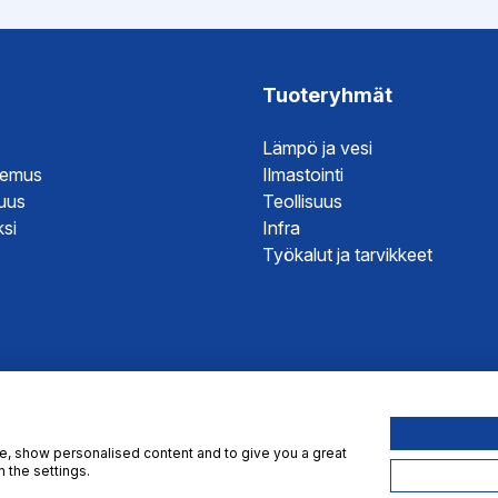
kuva
Tuoteryhmät
hje
Lämpö ja vesi
temus
Ilmastointi
suus
Teollisuus
si
Infra
Työkalut ja tarvikkeet
te, show personalised content and to give you a great
 the settings.