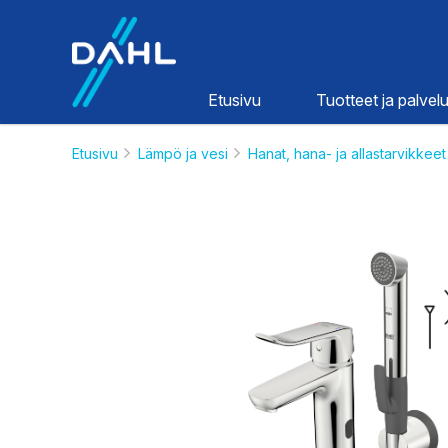
Dahl
Etusivu
Tuotteet ja palvelu
Etusivu
Lämpö ja vesi
Hanat, hana- ja allastarvikkeet
Lämpö ja
vesi
HINNASTOT