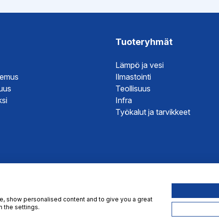
hje
Tuoteryhmät
Lämpö ja vesi
temus
Ilmastointi
suus
Teollisuus
si
Infra
Työkalut ja tarvikkeet
te, show personalised content and to give you a great
 the settings.