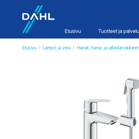
Dahl
Etusivu
Tuotteet ja palvelu
Etusivu
Lämpö ja vesi
Hanat, hana- ja allastarvikkeet
Lämpö ja
vesi
HINNASTOT