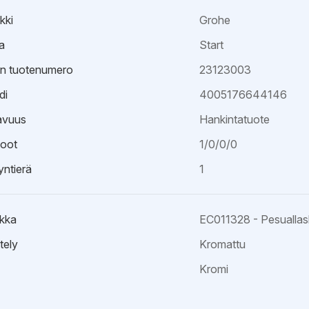
kki
Grohe
a
Start
an tuotenumero
23123003
di
4005176644146
avuus
Hankintatuote
oot
1/0/0/0
ntierä
1
kka
EC011328 - Pesualla
tely
Kromattu
Kromi
ristöseloste
kuva