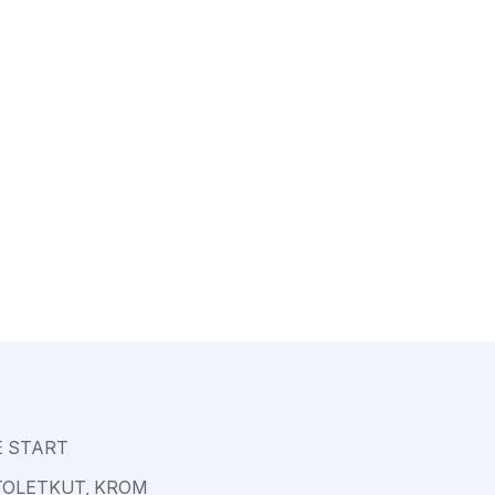
Varkaus
 START
TOLETKUT, KROM