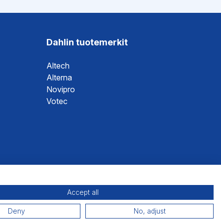
Dahlin tuotemerkit
Altech
Alterna
Novipro
Votec
Accept all
Deny
No, adjust