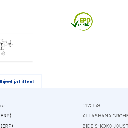
Kajaani
Oulu-Välivainio
Kemi
Pori
Kokkola
Rauma
hjeet ja liitteet
ro
6125159
 (ERP)
ALLASHANA GROHE
 (ERP)
BIDE S-KOKO JOUS