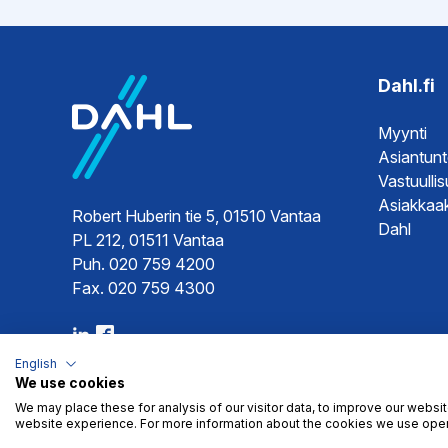
Asennuso
Dahl.fi
Myynti
Asiantun
Vastuulli
Asiakkaak
Robert Huberin tie 5, 01510 Vantaa
Dahl
PL 212, 01511 Vantaa
Puh. 020 759 4200
Fax. 020 759 4300
English
We use cookies
We may place these for analysis of our visitor data, to improve our websi
website experience. For more information about the cookies we use open
Myyntiehdot
Tietosuoja
© 2026 Dahl