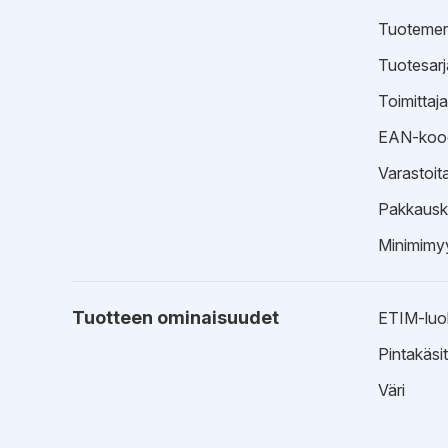
Tuotemer
Tuotesarj
Toimittaj
EAN-koo
Varastoit
Pakkausk
Minimimyy
Tuotteen ominaisuudet
ETIM-luo
Pintakäsit
Väri
EPD-ympäristötiedot
Ohjeet
EPD-ympä
Rakenne