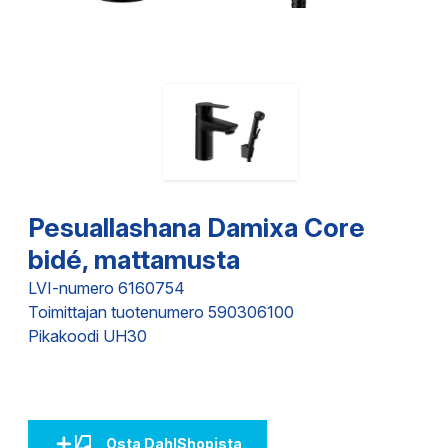
Pesuallashana Damixa Core
bidé, mattamusta
LVI-numero 6160754
Toimittajan tuotenumero 590306100
Pikakoodi UH30
Osta DahlShopista