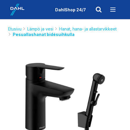
DahlShop 24/7
Etusivu
Lämpö ja vesi
Hanat, hana- ja allastarvikkeet
Pesuallashanat bidésuihkulla