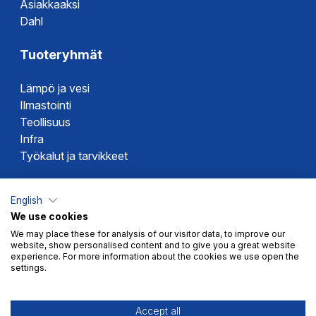
Asiakkaaksi
Dahl
Tuoteryhmät
Lämpö ja vesi
Ilmastointi
Teollisuus
Infra
Työkalut ja tarvikkeet
Dahlin tuotemerkit
English
We use cookies
Altech
We may place these for analysis of our visitor data, to improve our
Alterna
website, show personalised content and to give you a great website
Novipro
experience. For more information about the cookies we use open the
settings.
Votec
Accept all