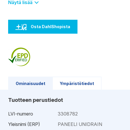
kehyksen kanssa.
Näytä lisää
Osta DahlShopista
Ominaisuudet
Ympäristötiedot
Tuotteen perustiedot
LVI-numero
3308782
Yleisnimi (ERP)
PANEELI UNIDRAIN