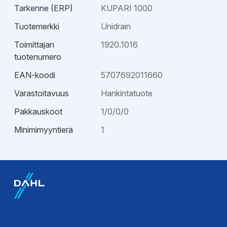
Tarkenne (ERP)
KUPARI 1000
Tuotemerkki
Unidrain
Toimittajan
1920.1016
tuotenumero
EAN-koodi
5707692011660
Varastoitavuus
Hankintatuote
Pakkauskoot
1/0/0/0
Minimimyyntierä
1
EPD-ympäristötiedot
EPD-
ympäristöseloste