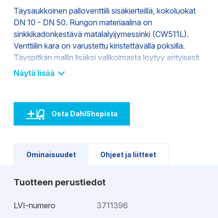
Täysaukkoinen palloventtiili sisäkierteillä, kokoluokat
DN 10 - DN 50. Rungon materiaalina on
sinkkikadonkestävä matalalyijymessinki (CW511L).
Venttiilin kara on varustettu kiristettävällä poksilla.
Täyspitkän mallin lisäksi valikoimasta löytyy erityisesti
saneerauskohteisiin tarkoitettu lyhytrunkoinen versio.
Näytä lisää
Osta DahlShopista
Ominaisuudet
Ohjeet ja liitteet
Tuotteen perustiedot
LVI-numero
3711396