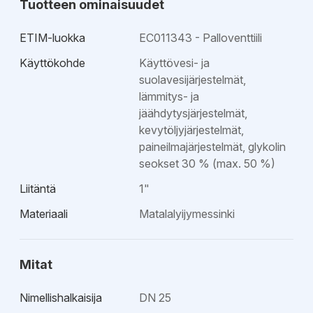
Tuotteen ominaisuudet
ETIM-luokka
EC011343 - Palloventtiili
Käyttökohde
Käyttövesi- ja
suolavesijärjestelmät,
lämmitys- ja
jäähdytysjärjestelmät,
kevytöljyjärjestelmät,
paineilmajärjestelmät, glykolin
seokset 30 % (max. 50 %)
Liitäntä
1"
Materiaali
Matalalyijymessinki
Mitat
Nimellishalkaisija
DN 25