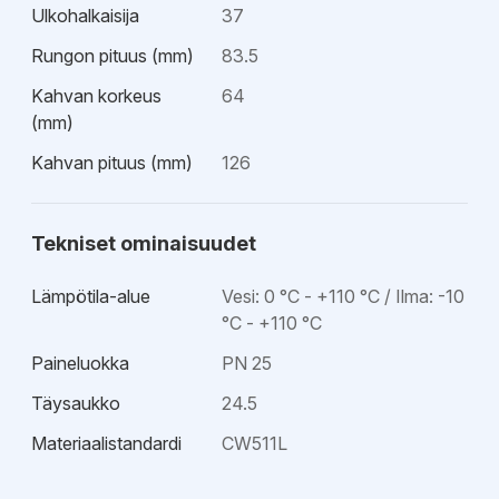
Ulkohalkaisija
37
Rungon pituus (mm)
83.5
Kahvan korkeus
64
(mm)
Kahvan pituus (mm)
126
Tekniset ominaisuudet
Lämpötila-alue
Vesi: 0 °C - +110 °C / Ilma: -10
°C - +110 °C
Paineluokka
PN 25
Täysaukko
24.5
Materiaalistandardi
CW511L
Esitteet