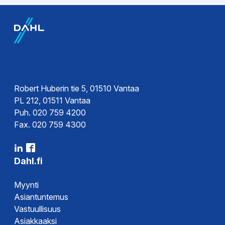
Tekninen esite
Esite
Ohjeet
Robert Huberin tie 5, 01510 Vantaa
PL 212, 01511 Vantaa
Rakennekuva
Puh. 020 759 4200
Fax. 020 759 4300
Hyväksynnät
Dahl.fi
Tyyppihyväksyntä
Myynti
Asiantuntemus
Vastuullisuus
Asiakkaaksi