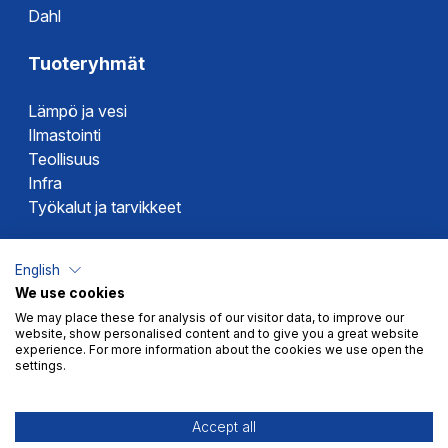
Dahl
Tuoteryhmät
Lämpö ja vesi
Ilmastointi
Teollisuus
Infra
Työkalut ja tarvikkeet
Dahlin tuotemerkit
English
We use cookies
Altech
We may place these for analysis of our visitor data, to improve our
Alterna
website, show personalised content and to give you a great website
Novipro
experience. For more information about the cookies we use open the
settings.
Votec
Accept all