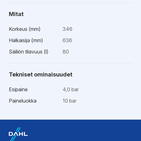
Mitat
Korkeus (mm)
346
Halkaisija (mm)
636
Säiliön tilavuus (l)
80
Tekniset ominaisuudet
Esipaine
4,0 bar
Paineluokka
10 bar
Esitteet
Tekninen esite