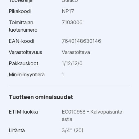
Tuotesarja
Statico
Pikakoodi
NP17
Toimittajan
7103006
tuotenumero
EAN-koodi
7640148630146
Varastoitavuus
Varastoitava
Pakkauskoot
1/12/12/0
Minimimyyntierä
1
Tuotteen ominaisuudet
ETIM-luokka
EC010958 - Kalvopaisunta-
astia
Liitäntä
3/4" (20)