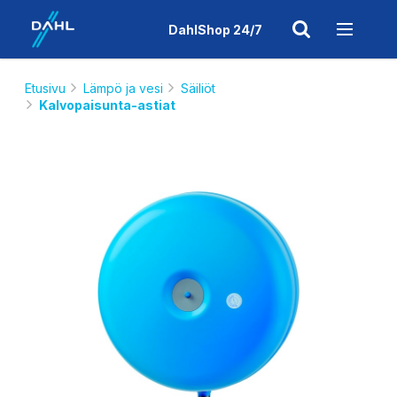
DahlShop 24/7
Etusivu
Lämpö ja vesi
Säiliöt
Kalvopaisunta-astiat