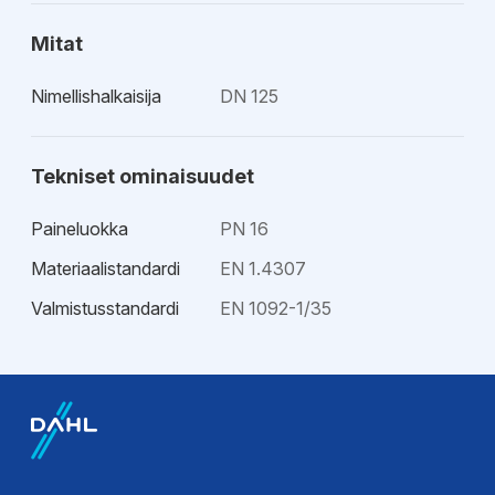
Mitat
Nimellishalkaisija
DN 125
Tekniset ominaisuudet
Paineluokka
PN 16
Materiaalistandardi
EN 1.4307
Valmistusstandardi
EN 1092-1/35
EPD-ympäristötiedot
EPD-
ympäristöseloste