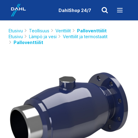
DahlShop 24/7
Etusivu
Teollisuus
Venttiilit
Palloventtiilit
Etusivu
Lämpö ja vesi
Venttiilit ja termostaatit
Palloventtiilit