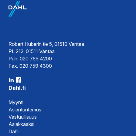
EPD-
Tekninen esite
ympäristöseloste
Ohjeet
Käyttöohje
Robert Huberin tie 5, 01510 Vantaa
PL 212, 01511 Vantaa
Puh. 020 759 4200
Fax. 020 759 4300
Dahl.fi
Myynti
Asiantuntemus
Vastuullisuus
Asiakkaaksi
Dahl