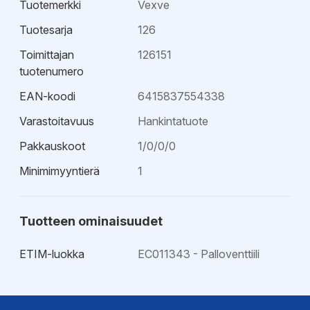
Tuotemerkki
Vexve
Tuotesarja
126
Toimittajan
126151
tuotenumero
EAN-koodi
6415837554338
Varastoitavuus
Hankintatuote
Pakkauskoot
1/0/0/0
Minimimyyntierä
1
Tuotteen ominaisuudet
ETIM-luokka
EC011343 - Palloventtiili
EPD-ympäristötiedot
Esitteet