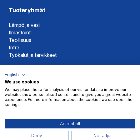
Tuoteryhmät
Lämpö ja vesi
Ilmastointi
Teollisuus
Infra
Työkalut ja tarvikkeet
Dahlin tuotemerkit
English
We use cookies
Altech
We may place these for analysis of our visitor data, to improve our
Alterna
website, show personalised content and to give you a great website
Novipro
experience. For more information about the cookies we use open the
settings.
Votec
Accept all
Deny
No, adjust
Myyntiehdot
Tietosuoja
© 2026 Dahl