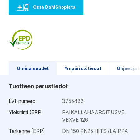
Osta DahlShopista
Ominaisuudet
Ympäristötiedot
Ohjeet ja l
Tuotteen perustiedot
LVI-numero
3755433
Yleisnimi (ERP)
PAIKALLAHAAROITUSVE.
VEXVE 126
Tarkenne (ERP)
DN 150 PN25 HITS./LAIPPA