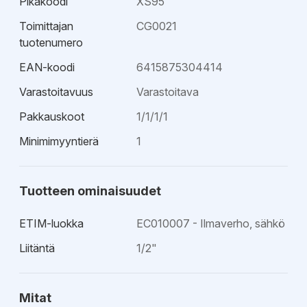
Pikakoodi
XS95
Toimittajan
CG0021
tuotenumero
EAN-koodi
6415875304414
Varastoitavuus
Varastoitava
Pakkauskoot
1/1/1/1
Minimimyyntierä
1
Tuotteen ominaisuudet
ETIM-luokka
EC010007 - Ilmaverho, sähkö
Liitäntä
1/2"
Mitat