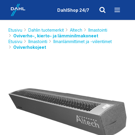
DahlShop 24/7
Etusivu
Dahlin tuotemerkit
Altech
Ilmastointi
Oviverho-, kierto- ja lämminilmakoneet
Etusivu
Ilmastointi
Ilmanlämmittimet ja -viilentimet
Oviverhokojeet