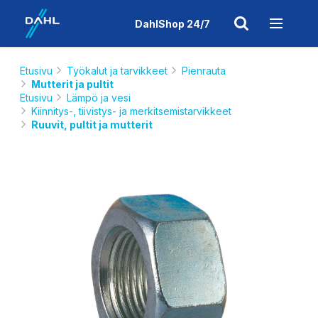
DahlShop 24/7
Etusivu
Työkalut ja tarvikkeet
Pienrauta
Mutterit ja pultit
Etusivu
Lämpö ja vesi
Kiinnitys-, tiivistys- ja merkitsemistarvikkeet
Ruuvit, pultit ja mutterit