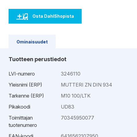
Osta DahlShopista
Ominaisuudet
Tuotteen perustiedot
LVI-numero
3246110
Yleisnimi (ERP)
MUTTERI ZN DIN 934
Tarkenne (ERP)
M10 100/LTK
Pikakoodi
UD83
Toimittajan
70345950077
tuotenumero
EAN-koodi
6416562107950