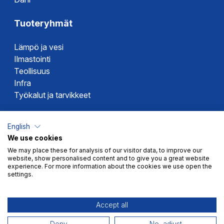
Tuoteryhmät
Lämpö ja vesi
Ilmastointi
Teollisuus
Infra
Työkalut ja tarvikkeet
Dahlin tuotemerkit
English
We use cookies
Altech
We may place these for analysis of our visitor data, to improve our
Alterna
website, show personalised content and to give you a great website
Novipro
experience. For more information about the cookies we use open the
settings.
Votec
Accept all