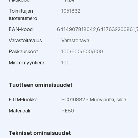
Toimittajan
1051832
tuotenumero
EAN-koodi
6414907818042,6417632200861,
Varastoitavuus
Varastoitava
Pakkauskoot
100/600/600/600
Minimimyyntierä
100
Tuotteen ominaisuudet
ETIM-luokka
EC010882 - Muoviputki, sileä
Materiaali
PE80
Tekniset ominaisuudet