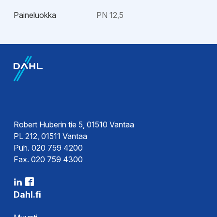
Paineluokka
PN 12,5
EPD-ympäristötiedot
Hyväksynnät
EPD-
Sertifikaatit
ympäristöseloste
Sertifikaatit
Ohjeet
Robert Huberin tie 5, 01510 Vantaa
PL 212, 01511 Vantaa
Käyttöohje
Puh. 020 759 4200
Ohje
Fax. 020 759 4300
Dahl.fi