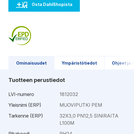
Osta DahlShopista
Ominaisuudet
Ympäristötiedot
Ohjeet ja l
Tuotteen perustiedot
LVI-numero
1812032
Yleisnimi (ERP)
MUOVIPUTKI PEM
Tarkenne (ERP)
32X3,0 PN12,5 SINIRAITA
L100M
Pikakoodi
PH24