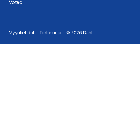
Votec
Myyntiehdot
Tietosuoja
© 2026 Dahl