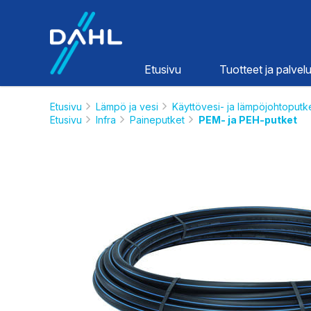
Dahl
Etusivu
Tuotteet ja palvelu
Etusivu
Lämpö ja vesi
Käyttövesi- ja lämpöjohtoputk
Etusivu
Infra
Paineputket
PEM- ja PEH-putket
Lämpö ja
vesi
HINNASTOT