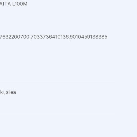
RAITA L100M
7632200700,7033736410136,9010459138385
, sileä