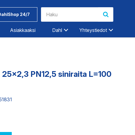
DahlShop 24/7
Asiakkaaksi
Dahl
Yhteystiedot
Riihimäki
Rovaniemi
Salo
25x2,3 PN12,5 siniraita L=100
Seinäjoki
Työkalut ja
Dahlin
Tampere
tarvikkeet
tuotemerkit
051831
Tampere-Kalkku
Turku
ET
TEOLLISUUDEN PALVELUT
Vaasa
Vantaa