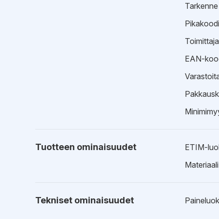
Tarkenne
Pikakood
Toimittaj
EAN-koo
Varastoit
Pakkausk
Minimimyy
Tuotteen ominaisuudet
ETIM-luo
Materiaali
Tekniset ominaisuudet
Paineluo