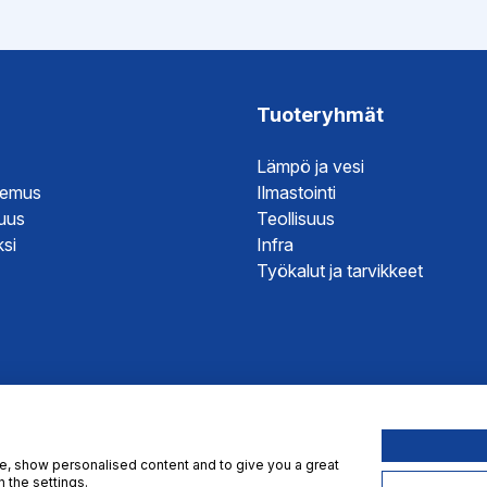
ristöseloste
it
it
Tuoteryhmät
je
Lämpö ja vesi
temus
Ilmastointi
suus
Teollisuus
si
Infra
Työkalut ja tarvikkeet
te, show personalised content and to give you a great
 the settings.