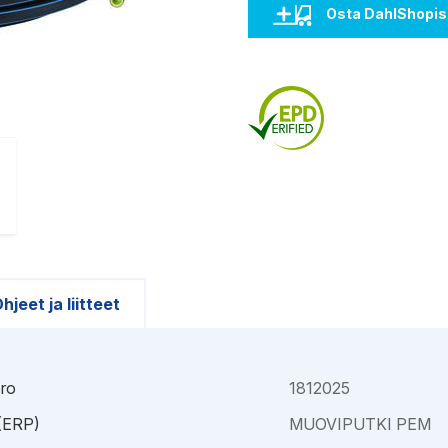
Kajaani
Oulu-Välivainio
Osta DahlShopis
Kemi
Pori
Kokkola
Rauma
hjeet ja liitteet
ro
1812025
 (ERP)
MUOVIPUTKI PEM