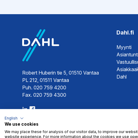
EPD-ympäristötiedot
Hyväksynnät
EPD-ympä
Sertifikaat
Sertifikaat
Dahl.fi
Ohjeet
Käyttöoh
Myynti
Ohje
Asiantun
Vastuulli
Asiakkaak
Robert Huberin tie 5, 01510 Vantaa
Dahl
PL 212, 01511 Vantaa
Puh. 020 759 4200
Fax. 020 759 4300
English
We use cookies
We may place these for analysis of our visitor data, to improve our websi
website experience. For more information about the cookies we use open