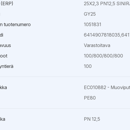
 (ERP)
25X2,3 PN12,5 SINI
i
GY25
an tuotenumero
1051831
di
6414907818035,641
avuus
Varastoitava
oot
100/800/800/800
ntierä
100
kka
EC010882 - Muoviputki
PE80
kka
PN 12,5