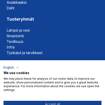
Asiakkaaksi
Dahl
Tuoteryhmät
Lämpö ja vesi
Ilmastointi
Teollisuus
Infra
Työkalut ja tarvikkeet
Dahlin tuotemerkit
English
We use cookies
Altech
We may place these for analysis of our visitor data, to improve our
Alterna
website, show personalised content and to give you a great website
Novipro
experience. For more information about the cookies we use open the
settings.
Votec
Accept all