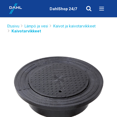
DahlShop 24/7
Etusivu
Lämpö ja vesi
Kaivot ja kaivotarvikkeet
Kaivotarvikkeet