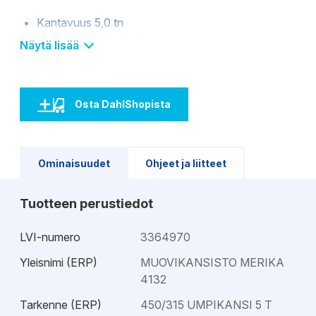
Kantavuus 5,0 tn
Sopii 315 mm putkelle
Näytä lisää
SFS-EN1253-1 -standardin mukaan testattu
Tuotteelle on myönnetty Avainlippu
Osta DahlShopista
Ominaisuudet
Ohjeet ja liitteet
Tuotteen perustiedot
LVI-numero
3364970
Yleisnimi (ERP)
MUOVIKANSISTO MERIKA
4132
Tarkenne (ERP)
450/315 UMPIKANSI 5 T