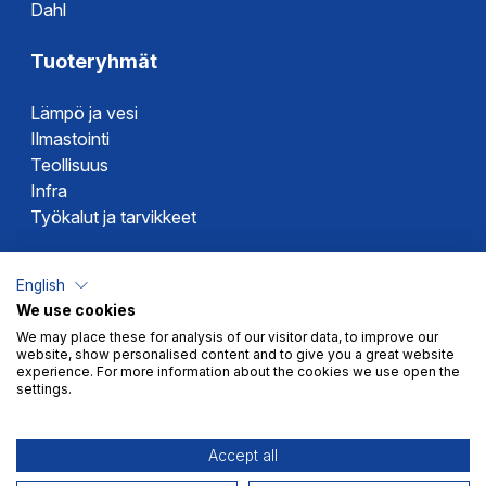
Dahl
Tuoteryhmät
Lämpö ja vesi
Ilmastointi
Teollisuus
Infra
Työkalut ja tarvikkeet
Dahlin tuotemerkit
English
We use cookies
Altech
We may place these for analysis of our visitor data, to improve our
Alterna
website, show personalised content and to give you a great website
Novipro
experience. For more information about the cookies we use open the
settings.
Votec
Accept all