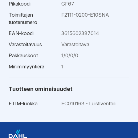
Pikakoodi
GF67
Toimittajan
F2111-0200-E10SNA
tuotenumero
EAN-koodi
3615602387014
Varastoitavuus
Varastoitava
Pakkauskoot
1/0/0/0
Minimimyyntierä
1
Tuotteen ominaisuudet
ETIM-luokka
EC010163 - Luistiventtiili
Ohjeet
Asennusohje