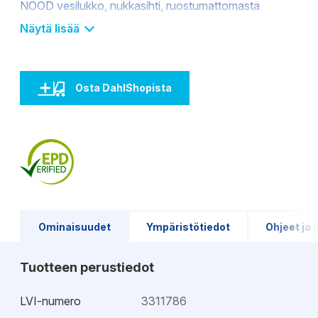
NOOD vesilukko, nukkasihti, ruostumattomasta
teräksestä valmistettu laatoituskehys ja asennustuet
Näytä lisää
betonirakenteeseen. NOOD vesilukko on vesilukko ja
mekaaninen hajulukko, joka estää hajun kulkeutumisen
tilaan vesilukon kuivuessa. Lattiakaivo voidaan
Osta DahlShopista
asentaa vapaasti lattialle. Purus Line ritilä myydään
erikseen.
Ominaisuudet
Ympäristötiedot
Ohjeet ja l
Tuotteen perustiedot
LVI-numero
3311786