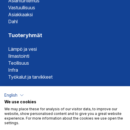
Asiantuntemus
Vastuullisuus
Asiakkaaksi
Dahl
Tuoteryhmät
Lämpö ja vesi
Ilmastointi
Teollisuus
Infra
Työkalut ja tarvikkeet
Dahlin tuotemerkit
English
We use cookies
Altech
We may place these for analysis of our visitor data, to improve our
Alterna
website, show personalised content and to give you a great website
Novipro
experience. For more information about the cookies we use open the
settings.
Votec