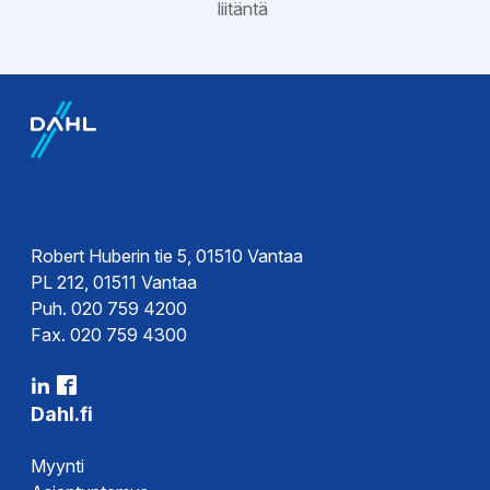
liitäntä
EPD-ympäristötiedot
Hyväksynnät
EPD-
Tyyppihyväksyntä
ympäristöseloste
Robert Huberin tie 5, 01510 Vantaa
PL 212, 01511 Vantaa
Puh. 020 759 4200
Fax. 020 759 4300
Dahl.fi
Myynti