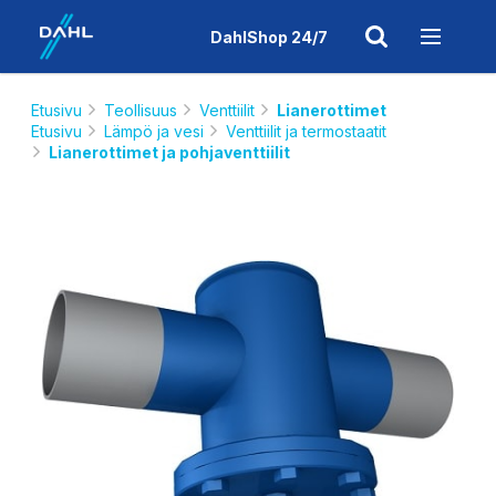
DahlShop 24/7
Etusivu
Teollisuus
Venttiilit
Lianerottimet
Etusivu
Lämpö ja vesi
Venttiilit ja termostaatit
Lianerottimet ja pohjaventtiilit