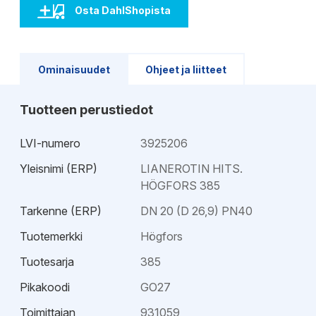
Osta DahlShopista
Ominaisuudet
Ohjeet ja liitteet
Tuotteen perustiedot
LVI-numero
3925206
Yleisnimi (ERP)
LIANEROTIN HITS.
HÖGFORS 385
Tarkenne (ERP)
DN 20 (D 26,9) PN40
Tuotemerkki
Högfors
Tuotesarja
385
Pikakoodi
GO27
Toimittajan
931059