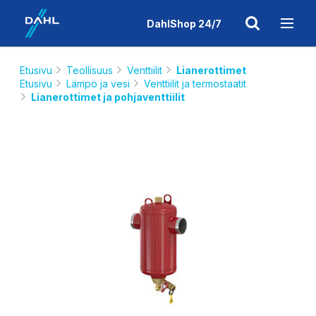
DahlShop 24/7
Etusivu
Teollisuus
Venttiilit
Lianerottimet
Etusivu
Lämpö ja vesi
Venttiilit ja termostaatit
Lianerottimet ja pohjaventtiilit