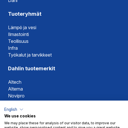
Dahl
Tuoteryhmät
Lämpö ja vesi
Ilmastointi
Teollisuus
Infra
Työkalut ja tarvikkeet
Dahlin tuotemerkit
Altech
Alterna
Novipro
Votec
English
We use cookies
We may place these for analysis of our visitor data, to improve our
website, show personalised content and to give you a great website