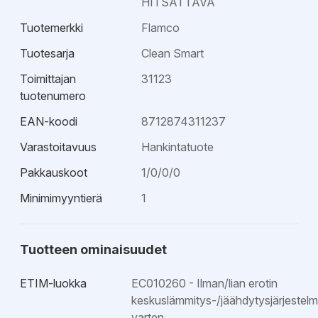
HITSATTAVA
2014/68/EU mukainen.
Tuotemerkki
Flamco
Tuotesarja
Clean Smart
Toimittajan
31123
tuotenumero
EAN-koodi
8712874311237
Varastoitavuus
Hankintatuote
Pakkauskoot
1/0/0/0
Minimimyyntierä
1
Tuotteen ominaisuudet
ETIM-luokka
EC010260 - Ilman/lian erotin
keskuslämmitys-/jäähdytysjärjestel
varten