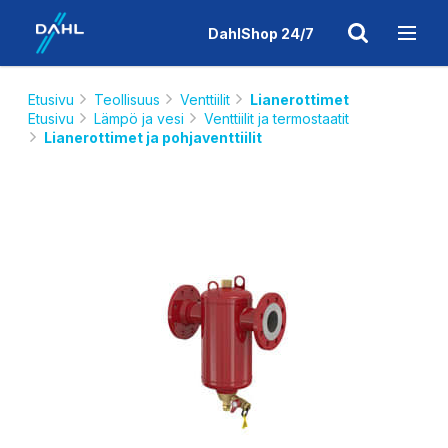
DahlShop 24/7
Etusivu
Teollisuus
Venttiilit
Lianerottimet
Etusivu
Lämpö ja vesi
Venttiilit ja termostaatit
Lianerottimet ja pohjaventtiilit