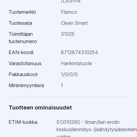
/LAIPPA
jäähdytysnesteliuosten kanssa. Paineastiadirektiivin
2014/68/EU mukainen.
Tuotemerkki
Flamco
Tuotesarja
Clean Smart
Toimittajan
31025
tuotenumero
EAN-koodi
8712874310254
Varastoitavuus
Hankintatuote
Pakkauskoot
1/0/0/0
Minimimyyntierä
1
Tuotteen ominaisuudet
ETIM-luokka
EC010260 - Ilman/lian erotin
keskuslämmitys-/jäähdytysjärjestel
varten