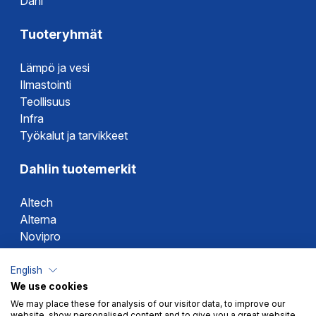
Dahl
Tuoteryhmät
Lämpö ja vesi
Ilmastointi
Teollisuus
Infra
Työkalut ja tarvikkeet
Dahlin tuotemerkit
Altech
Alterna
Novipro
Votec
English
We use cookies
We may place these for analysis of our visitor data, to improve our
website, show personalised content and to give you a great website