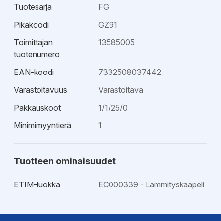
Tuotesarja
FG
Pikakoodi
GZ91
Toimittajan
13585005
tuotenumero
EAN-koodi
7332508037442
Varastoitavuus
Varastoitava
Pakkauskoot
1/1/25/0
Minimimyyntierä
1
Tuotteen ominaisuudet
ETIM-luokka
EC000339 - Lämmityskaapeli
Hyväksynnät