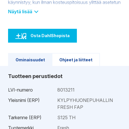
käynnistyy, kun ilman kosteuspitoisuus ylittää asetetun
arvon ja pysähtyy, kun arvo alittuu. Uppoasennettava,
Näytä lisää
upotusosa ø125 mm.
Osta DahlShopista
Ominaisuudet
Ohjeet ja liitteet
Tuotteen perustiedot
LVI-numero
8013211
Yleisnimi (ERP)
KYLPYHUONEPUHALLIN
FRESH FAP
Tarkenne (ERP)
S125 TH
Tuotemerkki
Fresh