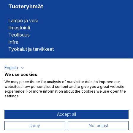
Tuoteryhmät
Lämpö ja vesi
Ilmastointi
Teollisuus
Infra
Työkalut ja tarvikkeet
Dahlin tuotemerkit
English
We use cookies
Altech
We may place these for analysis of our visitor data, to improve our
Alterna
website, show personalised content and to give you a great website
Novipro
experience. For more information about the cookies we use open the
settings.
Votec
Accept all
Deny
No, adjust
Myyntiehdot
Tietosuoja
© 2026 Dahl