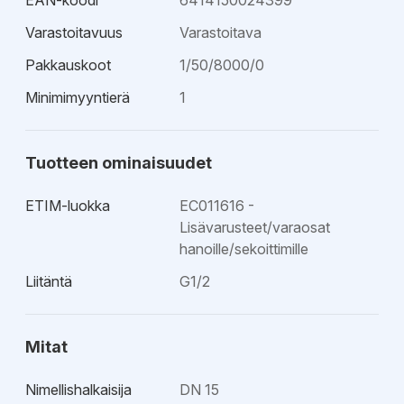
EAN-koodi
6414150024399
Varastoitavuus
Varastoitava
Pakkauskoot
1/50/8000/0
Minimimyyntierä
1
Tuotteen ominaisuudet
ETIM-luokka
EC011616 -
Lisävarusteet/varaosat
hanoille/sekoittimille
Liitäntä
G1/2
Mitat
Nimellishalkaisija
DN 15