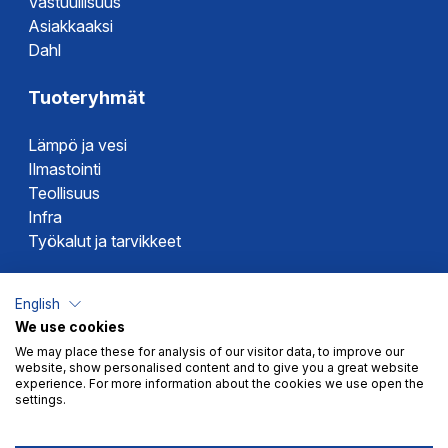
Vastuullisuus
Asiakkaaksi
Dahl
Tuoteryhmät
Lämpö ja vesi
Ilmastointi
Teollisuus
Infra
Työkalut ja tarvikkeet
Dahlin tuotemerkit
English
We use cookies
Altech
We may place these for analysis of our visitor data, to improve our
Alterna
website, show personalised content and to give you a great website
Novipro
experience. For more information about the cookies we use open the
settings.
Votec