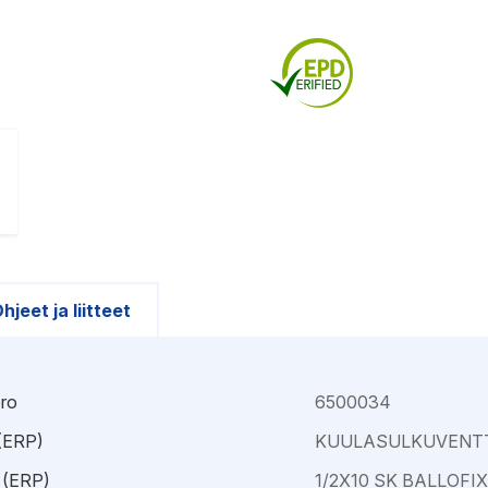
Kajaani
Oulu-Välivainio
Kemi
Pori
Kokkola
Rauma
hjeet ja liitteet
ro
6500034
 (ERP)
KUULASULKUVENTT
 (ERP)
1/2X10 SK BALLOFI