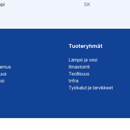
ppi
SK
ristöseloste
väksyntä
Tuoteryhmät
Lämpö ja vesi
temus
Ilmastointi
suus
Teollisuus
si
Infra
Työkalut ja tarvikkeet