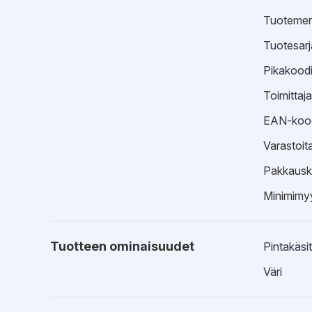
Tuotemer
Tuotesarj
Pikakood
Toimittaj
EAN-koo
Varastoit
Pakkausk
Minimimyy
Tuotteen ominaisuudet
Pintakäsit
Väri