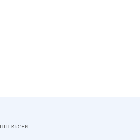
Varkaus
IILI BROEN
X