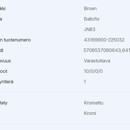
kki
Broen
a
Ballofix
i
JN83
an tuotenumero
43169900-225032
di
5708537080643,641
avuus
Varastoitava
oot
10/0/0/0
ntierä
1
tely
Kromattu
Kromi