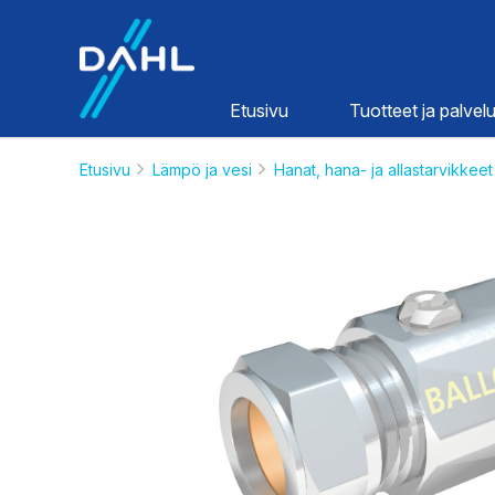
Dahl
Etusivu
Tuotteet ja palvelu
Etusivu
Lämpö ja vesi
Hanat, hana- ja allastarvikkeet
Lämpö ja
vesi
HINNASTOT