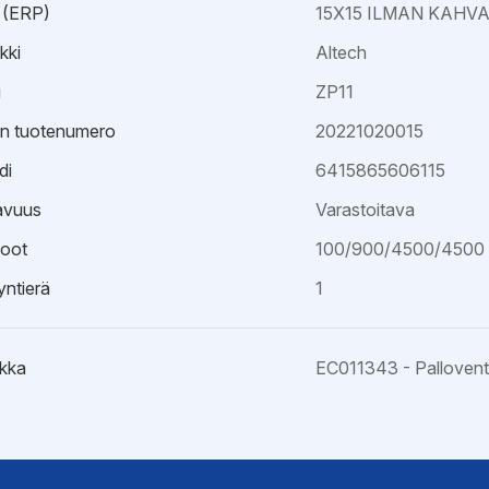
 (ERP)
15X15 ILMAN KAHV
kki
Altech
i
ZP11
an tuotenumero
20221020015
di
6415865606115
avuus
Varastoitava
oot
100/900/4500/4500
ntierä
1
kka
EC011343 - Palloventti
väksyntä