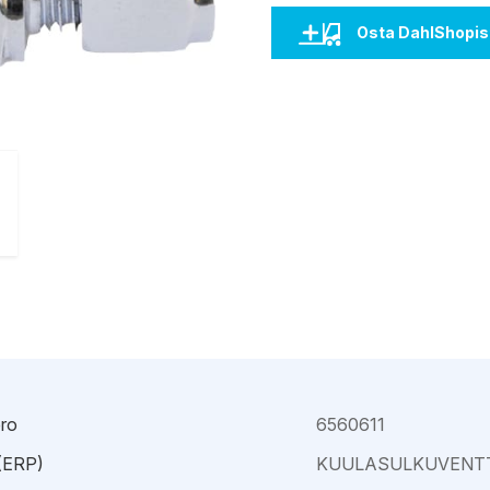
Kajaani
Oulu-Välivainio
Osta DahlShopis
Kemi
Pori
Kokkola
Rauma
ro
6560611
 (ERP)
KUULASULKUVENTTI