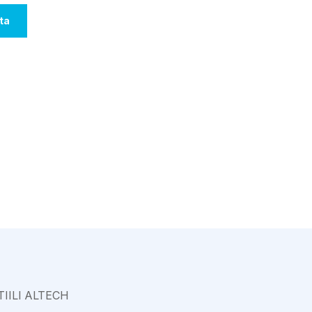
Varkaus
ta
ILI ALTECH