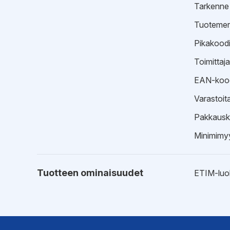
Tarkenne
Tuotemer
Pikakood
Toimittaj
EAN-koo
Varastoit
Pakkausk
Minimimyy
Tuotteen ominaisuudet
ETIM-luo
Hyväksynnät
Tyyppihy