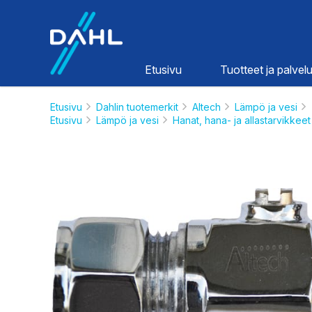
Dahl
Etusivu
Tuotteet ja palvelu
Etusivu
Dahlin tuotemerkit
Altech
Lämpö ja vesi
Etusivu
Lämpö ja vesi
Hanat, hana- ja allastarvikkeet
Lämpö ja
vesi
HINNASTOT