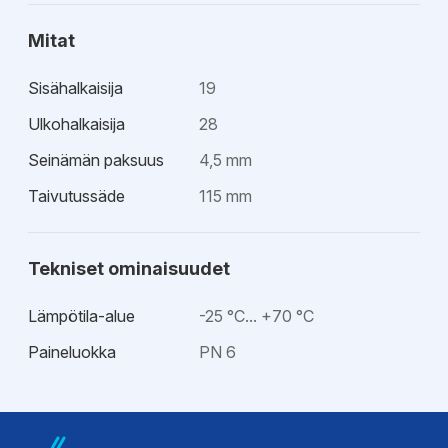
Mitat
Sisähalkaisija
19
Ulkohalkaisija
28
Seinämän paksuus
4,5 mm
Taivutussäde
115 mm
Tekniset ominaisuudet
Lämpötila-alue
-25 °C... +70 °C
Paineluokka
PN 6