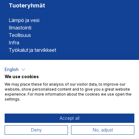
Tuoteryhmät
Lämpö ja vesi
Ilmastointi
Teollisuus
Infra
Työkalut ja tarvikkeet
Dahlin tuotemerkit
English
We use cookies
Altech
We may place these for analysis of our visitor data, to improve our
Alterna
website, show personalised content and to give you a great website
Novipro
experience. For more information about the cookies we use open the
settings.
Votec
Accept all
Deny
No, adjust
Myyntiehdot
Tietosuoja
© 2026 Dahl