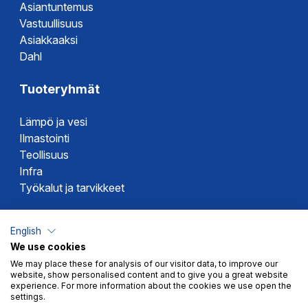
Asiantuntemus
Vastuullisuus
Asiakkaaksi
Dahl
Tuoteryhmät
Lämpö ja vesi
Ilmastointi
Teollisuus
Infra
Työkalut ja tarvikkeet
Dahlin tuotemerkit
English
We use cookies
Altech
We may place these for analysis of our visitor data, to improve our
Alterna
website, show personalised content and to give you a great website
Novipro
experience. For more information about the cookies we use open the
settings.
Votec