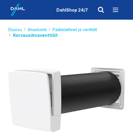
DahlShop 24/7
Etusivu
Ilmastointi
Päätelaitteet ja venttiilit
Korvausilmaventtiilit