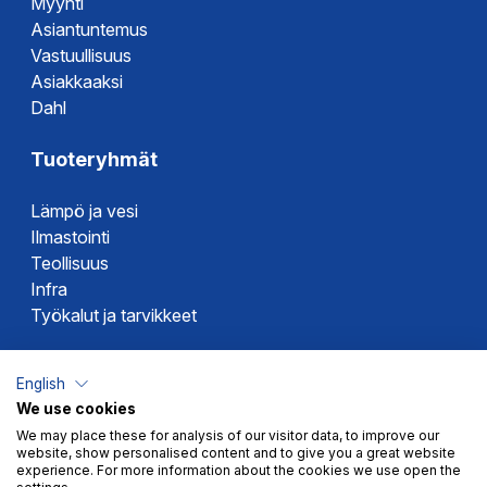
Myynti
Asiantuntemus
Vastuullisuus
Asiakkaaksi
Dahl
Tuoteryhmät
Lämpö ja vesi
Ilmastointi
Teollisuus
Infra
Työkalut ja tarvikkeet
Dahlin tuotemerkit
English
We use cookies
Altech
We may place these for analysis of our visitor data, to improve our
Alterna
website, show personalised content and to give you a great website
Novipro
experience. For more information about the cookies we use open the