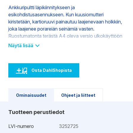
Ankkuripultti läpikiinnitykseen ja
esikohdistusasennukseen. Kun kuusiomutteri
kiristetään, kartioruuvi painautuu laajenevaan holkkiin,
joka laajenee porareiän seinämiä vasten.
Ruostumatonta terästä A4 oleva versio ulkokäyttöön
ja kosteisiin olosuhteisiin. Suurella aluslaatalla
Näytä lisää
varustettu GS-versio puurakenteita varten normin DIN
440 mukaisesti. FBN II tarjoaa parhaan kestävyyden
halkeilemattomassa betonissa – ankkurointialusta ei
Osta DahlShopista
kestä suurempia kuormia – sitä käytetään hyväksi
maksimaalisesti. Pienentynyt ankkurointisyvyys
pienentää porausaikaa – tämä säästää aikaa ja
vähentää raudoitukseen osumisia porattaessa. Pitkä
Ominaisuudet
Ohjeet ja liitteet
kierre sallii etäasennukset ja vaihtelevat hyötypituudet:
Halkaisija 8…16 mm myös pienennetyille
Tuotteen perustiedot
ankkurointisyvyyksille, esim. pienille kuormille tai jos
raudoitukseen osutaan. Kohokuvioitu kirjain kannassa
LVI-numero
3252725
asennuksen edistymisen valvontaan, koska se