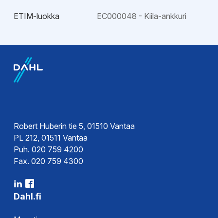
ETIM-luokka
EC000048 - Kiila-ankkuri
Esitteet
Tekninen esite
Hyväksynnät
Suoritustasoilmoitus
Robert Huberin tie 5, 01510 Vantaa
DoP
PL 212, 01511 Vantaa
Puh. 020 759 4200
Sertifikaatit
Fax. 020 759 4300
Ohjeet
Dahl.fi
Asennusohje