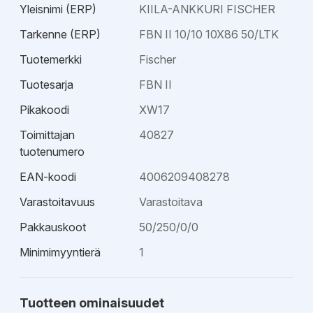
ilmaisee asennussyvyyden. CE/ETA hyväksytty.
Yleisnimi (ERP)
KIILA-ANKKURI FISCHER
Paloluokitettu R120.
Tarkenne (ERP)
FBN II 10/10 10X86 50/LTK
Tuotemerkki
Fischer
Tuotesarja
FBN II
Pikakoodi
XW17
Toimittajan
40827
tuotenumero
EAN-koodi
4006209408278
Varastoitavuus
Varastoitava
Pakkauskoot
50/250/0/0
Minimimyyntierä
1
Tuotteen ominaisuudet