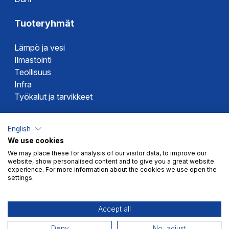
Tuoteryhmät
Lämpö ja vesi
Ilmastointi
Teollisuus
Infra
Työkalut ja tarvikkeet
Dahlin tuotemerkit
English
We use cookies
Altech
We may place these for analysis of our visitor data, to improve our
Alterna
website, show personalised content and to give you a great website
Novipro
experience. For more information about the cookies we use open the
settings.
Votec
Accept all
Deny
No, adjust