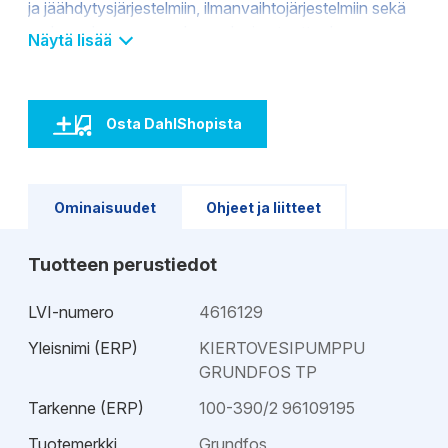
ja jäähdytysjärjestelmiin, ilmanvaihtojärjestelmiin sekä
raakaveden pumppaukseen laajan tuottoalueensa
Näytä lisää
takia. TP-pumput on varustettu lyhyellä kytkimellä, eli
pumppu ja moottori ovat erillisiä yksiköitä. TP-pumput
on varustettu IE3-luokan sähkömoottoreilla. TP-
Osta DahlShopista
pumput varustetaan vakiona vedelle ja vesi-
glykoliliukselle sopivalla BQQE-akselitiivisteellä. TP
pumppusarja on saatavilla 630 kW moottorikokoon
saakka.
Ominaisuudet
Ohjeet ja liitteet
Tuotteen perustiedot
LVI-numero
4616129
Yleisnimi (ERP)
KIERTOVESIPUMPPU
GRUNDFOS TP
Tarkenne (ERP)
100-390/2 96109195
Tuotemerkki
Grundfos