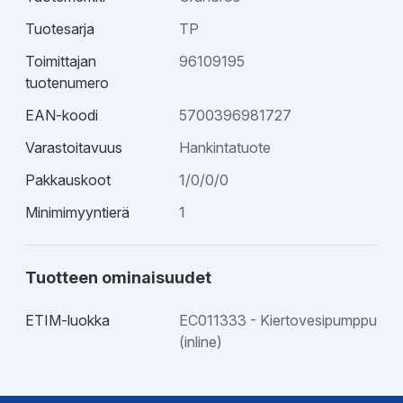
Tuotesarja
TP
Toimittajan
96109195
tuotenumero
EAN-koodi
5700396981727
Varastoitavuus
Hankintatuote
Pakkauskoot
1/0/0/0
Minimimyyntierä
1
Tuotteen ominaisuudet
ETIM-luokka
EC011333 - Kiertovesipumppu
(inline)
Ohjeet