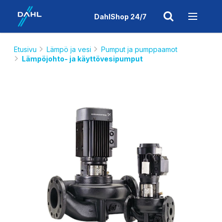
DahlShop 24/7
Etusivu
Lämpö ja vesi
Pumput ja pumppaamot
Lämpöjohto- ja käyttövesipumput