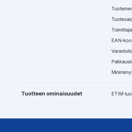
Tuotemer
Tuotesarj
Toimittaj
EAN-koo
Varastoit
Pakkausk
Minimimyy
Tuotteen ominaisuudet
ETIM-luo
Hyväksynnät
Tyyppihy