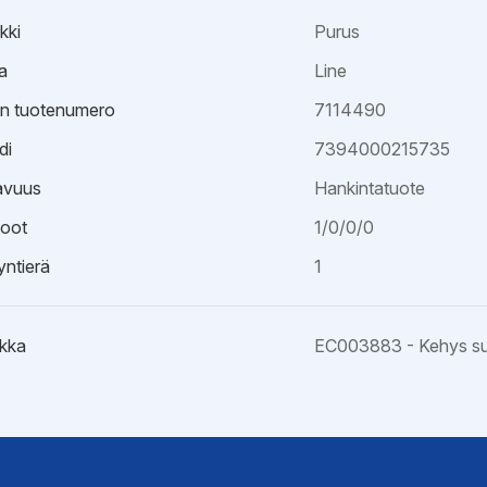
kki
Purus
a
Line
an tuotenumero
7114490
di
7394000215735
avuus
Hankintatuote
oot
1/0/0/0
ntierä
1
kka
EC003883 - Kehys sui
väksyntä