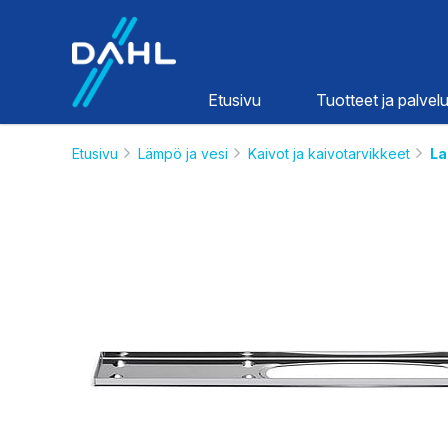
Dahl
Etusivu
Tuotteet ja palvelu
Etusivu
Lämpö ja vesi
Kaivot ja kaivotarvikkeet
La
Lämpö ja
vesi
HINNASTOT