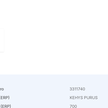
Kajaani
Oulu-Välivainio
Kemi
Pori
Kokkola
Rauma
ro
3311740
 (ERP)
KEHYS PURUS
 (ERP)
700