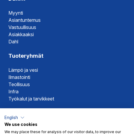
Myynti
Asiantuntemus
Vastuullisuus
Asiakkaaksi
Dahl
Tuoteryhmät
Lämpö ja vesi
Ilmastointi
Teollisuus
Infra
Työkalut ja tarvikkeet
Dahlin tuotemerkit
English
We use cookies
Altech
We may place these for analysis of our visitor data, to improve our