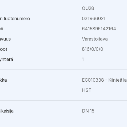
i
OU28
an tuotenumero
031966021
di
6415895142164
avuus
Varastoitava
oot
816/0/0/0
ntierä
1
kka
EC010338 - Kiinteä la
HST
lkaisija
DN 15