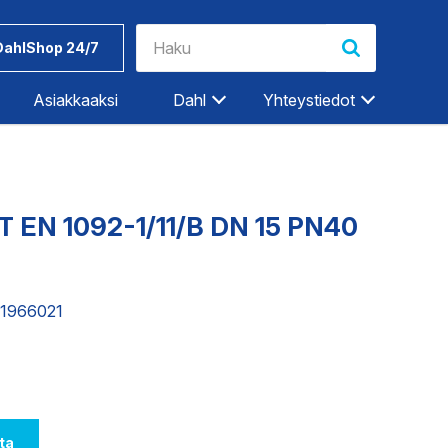
DahlShop 24/7
Asiakkaaksi
Dahl
Yhteystiedot
Riihimäki
Rovaniemi
T EN 1092-1/11/B DN 15 PN40
Salo
Seinäjoki
Työkalut ja
Dahlin
Tampere
tarvikkeet
tuotemerkit
31966021
Tampere-Kalkku
Turku
ET
TEOLLISUUDEN PALVELUT
Vaasa
Vantaa
ta