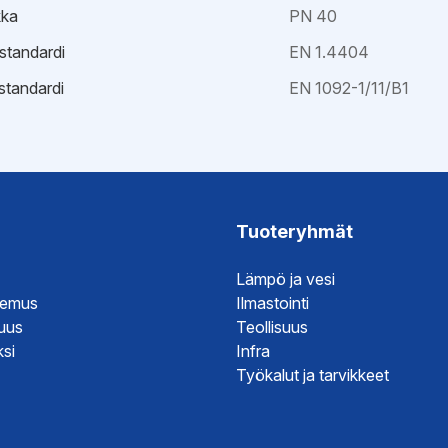
kka
PN 40
istandardi
EN 1.4404
standardi
EN 1092-1/11/B1
Tuoteryhmät
Lämpö ja vesi
temus
Ilmastointi
suus
Teollisuus
si
Infra
Työkalut ja tarvikkeet