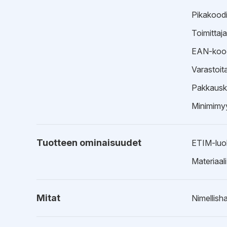
Pikakood
Toimittaj
EAN-koo
Varastoit
Pakkausk
Minimimyy
Tuotteen ominaisuudet
ETIM-luo
Materiaali
Mitat
Nimellisha