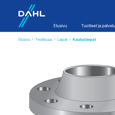
Dahl
Etusivu
Tuotteet ja palvelu
Etusivu
Teollisuus
Laipat
Kauluslaipat
Lämpö ja
vesi
HINNASTOT