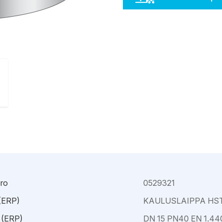
Kajaani
Oulu-Välivainio
Kemi
Pori
Kokkola
Rauma
ro
0529321
 (ERP)
KAULUSLAIPPA HST 
 (ERP)
DN 15 PN40 EN 1.44