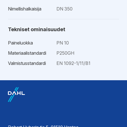
Nimellishalkaisija
DN 350
Tekniset ominaisuudet
Paineluokka
PN 10
Materiaalistandardi
P250GH
Valmistusstandardi
EN 1092-1/11/B1
EPD-ympäristötiedot
Esitteet
EPD-
Tekninen esite
ympäristöseloste