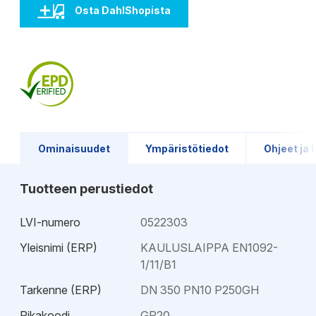
Osta DahlShopista
Ominaisuudet
Ympäristötiedot
Ohjeet ja l
Tuotteen perustiedot
LVI-numero
0522303
Yleisnimi (ERP)
KAULUSLAIPPA EN1092-
1/11/B1
Tarkenne (ERP)
DN 350 PN10 P250GH
Pikakoodi
GP20