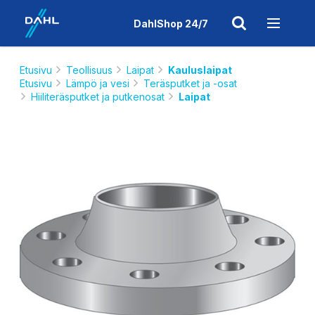
DahlShop 24/7
Etusivu
Teollisuus
Laipat
Kauluslaipat
Etusivu
Lämpö ja vesi
Teräsputket ja -osat
Hiiliteräsputket ja putkenosat
Laipat