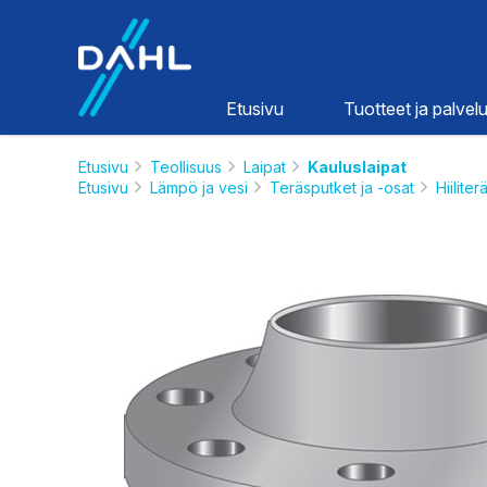
Dahl
Etusivu
Tuotteet ja palvelu
Etusivu
Teollisuus
Laipat
Kauluslaipat
Etusivu
Lämpö ja vesi
Teräsputket ja -osat
Hiilite
Lämpö ja
vesi
HINNASTOT