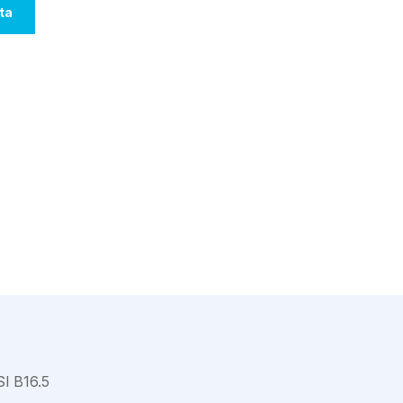
Varkaus
ta
 B16.5