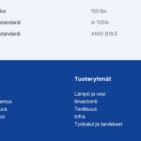
kka
150 lbs
istandardi
A-105N
standardi
ANSI B16.5
ristöseloste
esite
Tuoteryhmät
Lämpö ja vesi
temus
Ilmastointi
suus
Teollisuus
si
Infra
Työkalut ja tarvikkeet