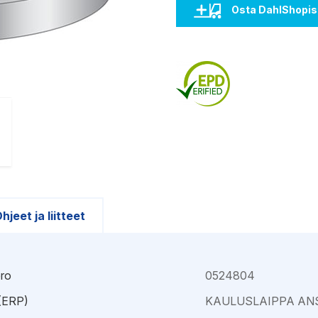
Kajaani
Oulu-Välivainio
Osta DahlShopis
Kemi
Pori
Kokkola
Rauma
hjeet ja liitteet
ro
0524804
 (ERP)
KAULUSLAIPPA ANSI