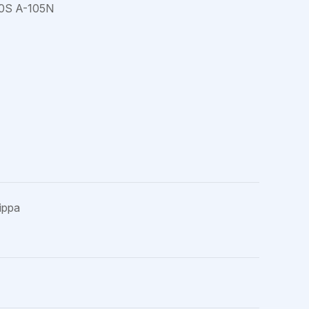
0S A-105N
ippa