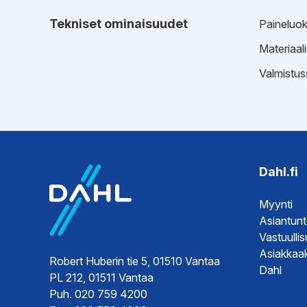
Tekniset ominaisuudet
Paineluo
Materiaal
Valmistus
EPD-ympäristötiedot
Esitteet
EPD-ympä
Tekninen 
Dahl.fi
Myynti
Asiantun
Vastuulli
Asiakkaak
Robert Huberin tie 5, 01510 Vantaa
Dahl
PL 212, 01511 Vantaa
Puh. 020 759 4200