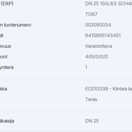
 (ERP)
DN 25 150LBS SCH4
i
TO67
an tuotenumero
002050034
di
6415895143451
avuus
Varastoitava
oot
405/0/0/0
ntierä
1
kka
EC010338 - Kiinteä la
Teräs
lkaisija
DN 25