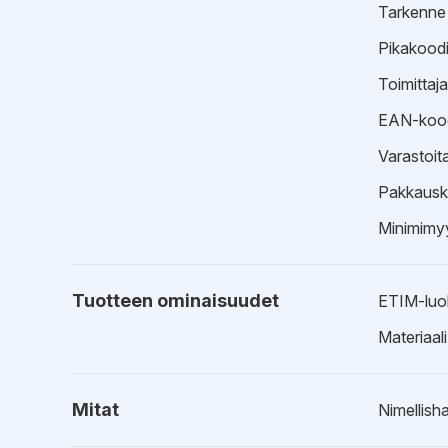
Tarkenne
Pikakood
Toimittaj
EAN-koo
Varastoit
Pakkausk
Minimimyy
Tuotteen ominaisuudet
ETIM-luo
Materiaali
Mitat
Nimellisha