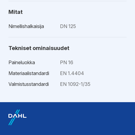
Mitat
Nimellishalkaisija
DN 125
Tekniset ominaisuudet
Paineluokka
PN 16
Materiaalistandardi
EN 1.4404
Valmistusstandardi
EN 1092-1/35
EPD-ympäristötiedot
EPD-
ympäristöseloste