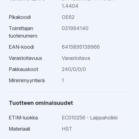
1.4404
Pikakoodi
OE62
Toimittajan
031994140
tuotenumero
EAN-koodi
6415895139966
Varastoitavuus
Varastoitava
Pakkauskoot
240/0/0/0
Minimimyyntierä
1
Tuotteen ominaisuudet
ETIM-luokka
EC010256 - Laippaholkki
Materiaali
HST