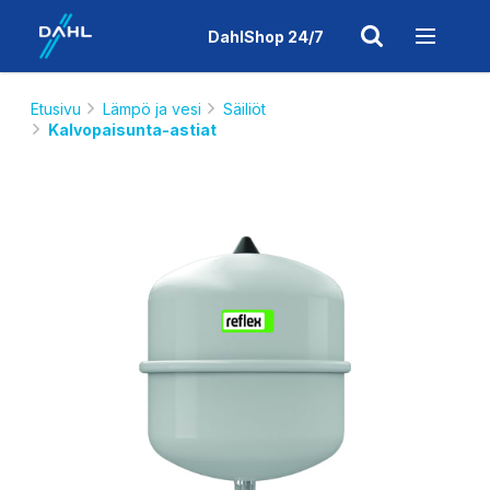
DahlShop 24/7
Etusivu
Lämpö ja vesi
Säiliöt
Kalvopaisunta-astiat