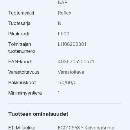
BAR
Tuotemerkki
Reflex
Tuotesarja
N
Pikakoodi
FF00
Toimittajan
L1108203301
tuotenumero
EAN-koodi
4036705200571
Varastoitavuus
Varastoitava
Pakkauskoot
1/0/60/0
Minimimyyntierä
1
Tuotteen ominaisuudet
ETIM-luokka
EC010958 - Kalvopaisunta-