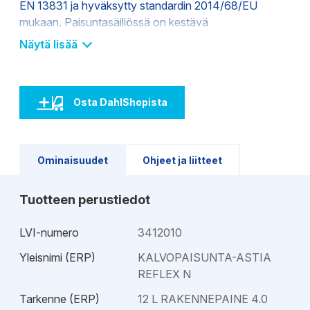
EN 13831 ja hyväksytty standardin 2014/68/EU
mukaan. Paisuntasäiliössä on kestävä
epoksihartsipinnoite ja liitäntä kierreliitoksilla. Säiliö on
Näytä lisää
tarkoitettu pystyasennukseen eikä siinä ole
vaihdettavaa kalvoa. Käytettäessä
jäähtymisenestoainetta glykolin pitoisuuden tulee olla
Osta DahlShopista
25 – 50 %.
Ominaisuudet
Ohjeet ja liitteet
Tuotteen perustiedot
LVI-numero
3412010
Yleisnimi (ERP)
KALVOPAISUNTA-ASTIA
REFLEX N
Tarkenne (ERP)
12 L RAKENNEPAINE 4.0