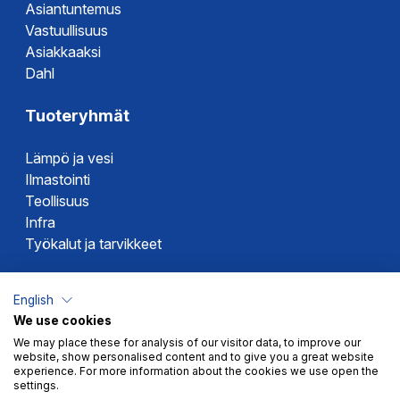
Asiantuntemus
Vastuullisuus
Asiakkaaksi
Dahl
Tuoteryhmät
Lämpö ja vesi
Ilmastointi
Teollisuus
Infra
Työkalut ja tarvikkeet
Dahlin tuotemerkit
English
We use cookies
Altech
We may place these for analysis of our visitor data, to improve our
Alterna
website, show personalised content and to give you a great website
Novipro
experience. For more information about the cookies we use open the
settings.
Votec