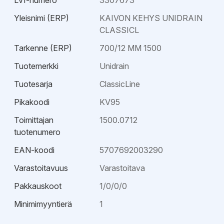
LVI-numero
3307673
Yleisnimi (ERP)
KAIVON KEHYS UNIDRAIN
CLASSICL
Tarkenne (ERP)
700/12 MM 1500
Tuotemerkki
Unidrain
Tuotesarja
ClassicLine
Pikakoodi
KV95
Toimittajan
1500.0712
tuotenumero
EAN-koodi
5707692003290
Varastoitavuus
Varastoitava
Pakkauskoot
1/0/0/0
Minimimyyntierä
1