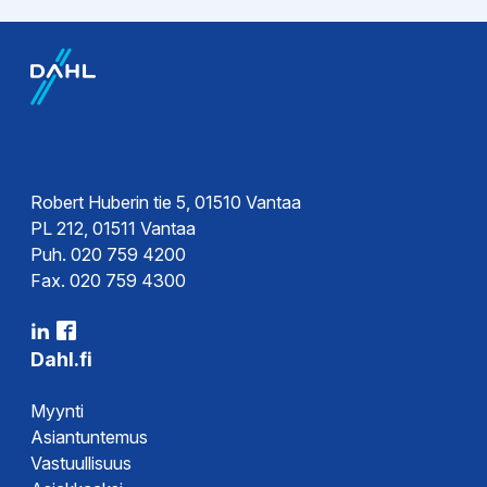
EPD-ympäristötiedot
Ohjeet
EPD-
Asennusohje
ympäristöseloste
Robert Huberin tie 5, 01510 Vantaa
PL 212, 01511 Vantaa
Puh. 020 759 4200
Fax. 020 759 4300
Dahl.fi
Myynti
Asiantuntemus
Vastuullisuus