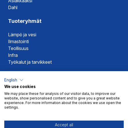
Asiakkaaksi
Dahl
Tuoteryhmät
Lämpö ja vesi
Ilmastointi
Teollisuus
Infra
Työkalut ja tarvikkeet
Dahlin tuotemerkit
English
We use cookies
Altech
We may place these for analysis of our visitor data, to improve our
Alterna
website, show personalised content and to give you a great website
Novipro
experience. For more information about the cookies we use open the
settings.
Votec
Accept all