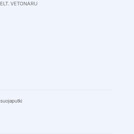
KELT. VETONARU
suojaputki