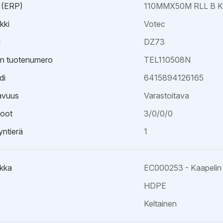
 (ERP)
110MMX50M RLL B 
kki
Votec
i
DZ73
an tuotenumero
TEL110508N
di
6415894126165
avuus
Varastoitava
oot
3/0/0/0
ntierä
1
kka
EC000253 - Kaapelin 
HDPE
Keltainen