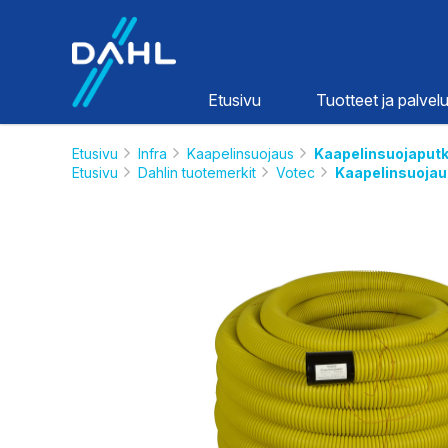
Dahl
Etusivu
Tuotteet ja palvelu
Etusivu
Infra
Kaapelinsuojaus
Kaapelinsuojaput
Etusivu
Dahlin tuotemerkit
Votec
Kaapelinsuojau
Lämpö ja
vesi
HINNASTOT