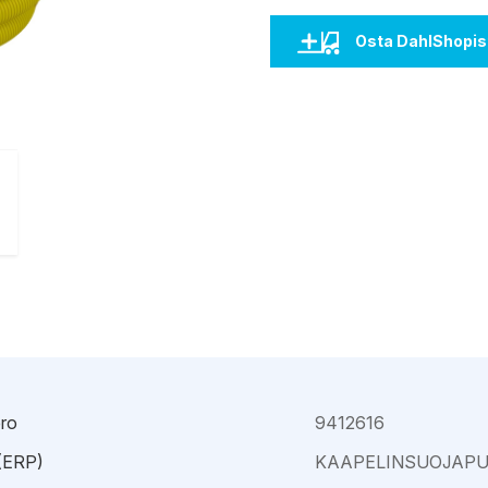
Kajaani
Oulu-Välivainio
Kemi
Pori
Osta DahlShopis
Kokkola
Rauma
ro
9412616
 (ERP)
KAAPELINSUOJAPU