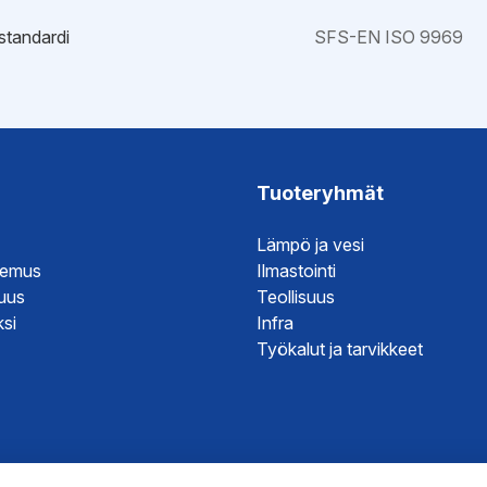
standardi
SFS-EN ISO 9969
tenmukaisuusvakuutus DoC
Tuoteryhmät
Lämpö ja vesi
temus
Ilmastointi
suus
Teollisuus
si
Infra
Työkalut ja tarvikkeet