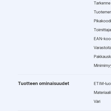
Tarkenne
Tuotemer
Pikakood
Toimittaj
EAN-koo
Varastoit
Pakkausk
Minimimyy
Tuotteen ominaisuudet
ETIM-luo
Materiaali
Väri